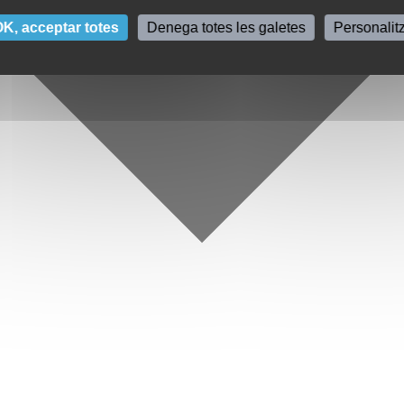
K, acceptar totes
Denega totes les galetes
Personalit