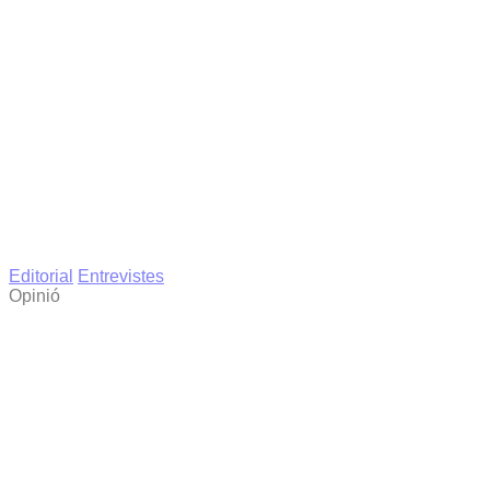
Editorial
Entrevistes
Opinió