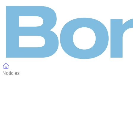
Panell de gestió de galetes
Notícies