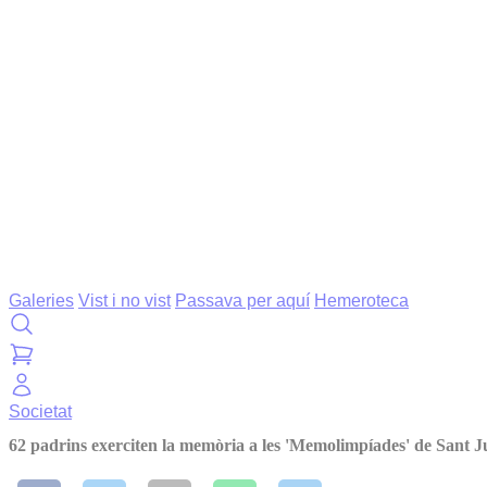
Galeries
Vist i no vist
Passava per aquí
Hemeroteca
Societat
62 padrins exerciten la memòria a les 'Memolimpíades' de Sant J