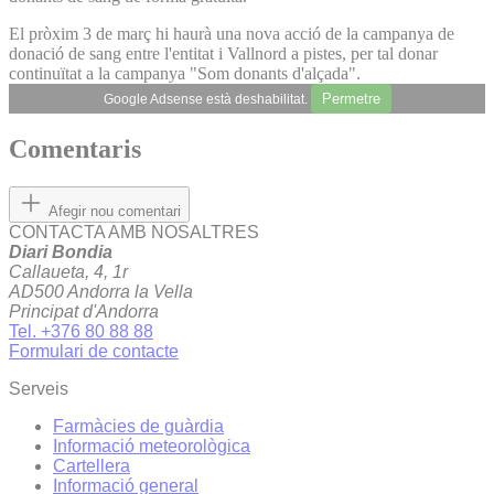
El pròxim 3 de març hi haurà una nova acció de la campanya de
donació de sang entre l'entitat i Vallnord a pistes, per tal donar
continuïtat a la campanya "Som donants d'alçada".
Permetre
Google Adsense està deshabilitat.
Comentaris
Afegir nou comentari
CONTACTA AMB NOSALTRES
Diari Bondia
Callaueta, 4, 1r
AD500 Andorra la Vella
Principat d'Andorra
Tel. +376 80 88 88
Formulari de contacte
Serveis
Farmàcies de guàrdia
Informació meteorològica
Cartellera
Informació general