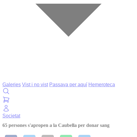
Galeries
Vist i no vist
Passava per aquí
Hemeroteca
Societat
65 persones s'apropen a la Caubella per donar sang