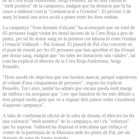
de la Creu Roja Andorrana, Sergi Penedès, ha fet una valoració
"molt positiva" de la campanya, malgrat que ha destacat que hi ha
coses a millorar com la "comunicació a l'exterior". El pròxim 3 de
març hi haurà una nova acció a pistes entre les dues entitats
La campanya "Som donants d'alçada" ha aconseguit que un total de
65 persones hagin visitat les instal·lacions de la Creu Roja a peu de
pistes, per tal de donar sang en la primera col·laboració entre l'entitat
i l'estació Vallnord – Pal Arinsal. El planell de Pal s'ha convertit en
el punt de reunió per les 65 persones que han aprofitat el dia d'esquí
per donar sang, malgrat que "no totes les donacions són vàlides", tal
com ha explicat el director de la Creu Roja Andorrana, Sergi
Penedès.
"Hem assolit els objectius que ens havíem marcat, perquè esperàvem
al voltant d'una cinquantena de persones", segons ha explicat
Penedès. Tot i això, també ha admès que encara queda molt marge
de millora i ha assegurat que "crec que hauríem de fer més difusió a
fora perquè molta gent que ve a esquiar dels països veïns s'assabenti
d'aquesta campanya".
A falta de confirmació oficial de la xifra de donats, el director ha fet
una valoració "molt positiva" de la campanya, tot i els "esforços"
que ha suposat. Vallnord ha disposat el telecabina que enllaça el
centre de la parròquia de la Massana amb les pistes de Pal, per als
donants de sang de forma gratuïta.