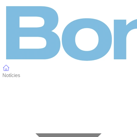
Panell de gestió de galetes
Notícies