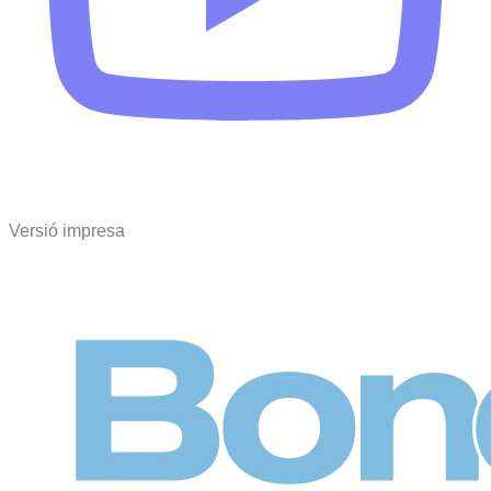
Versió impresa