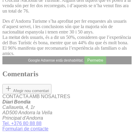
l’Oficina Nacional de Turisme. Alguns dels tiquets que es posen a la
venda són per fer dos recorreguts, i d’aquests se n’ha venut fins ara
un total de 76.
Des d’Andorra Turisme s’ha aprofitat per fer enquestes als usuaris
d’aquest servei, i les conclusions són que la majoria són de
nacionalitat espanyola i tenen entre 30 i 50 anys.
La meitat dels usuaris, és a dir un 50%, consideren que l’experiència
del Bus Turístic és bona, mentre que un 44% diu que és molt bona.
El 96% manifesta que recomanaria l’experiència als familiars o als
amics.
Permetre
Google Adsense està deshabilitat.
Comentaris
Afegir nou comentari
CONTACTA AMB NOSALTRES
Diari Bondia
Callaueta, 4, 1r
AD500 Andorra la Vella
Principat d'Andorra
Tel. +376 80 88 88
Formulari de contacte