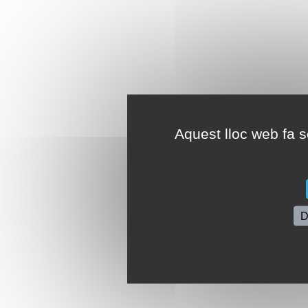
Aquest lloc web fa se
D