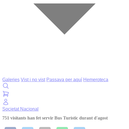
Galeries
Vist i no vist
Passava per aquí
Hemeroteca
Societat
Nacional
751 visitants han fet servir Bus Turístic durant d'agost