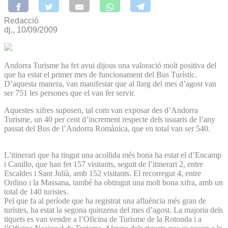
Redacció
dj., 10/09/2009
Andorra Turisme ha fet avui dijous una valoració molt positiva del
que ha estat el primer mes de funcionament del Bus Turístic.
D’aquesta manera, van manifestar que al llarg del mes d’agost van
ser 751 les persones que el van fer servir.
Aquestes xifres suposen, tal com van exposar des d’Andorra
Turisme, un 40 per cent d’increment respecte dels usuaris de l’any
passat del Bus de l’Andorra Romànica, que en total van ser 540.
L’itinerari que ha tingut una acollida més bona ha estat el d’Encamp
i Canillo, que han fet 157 visitants, seguit de l’itinerari 2, entre
Escaldes i Sant Julià, amb 152 visitants. El recorregut 4, entre
Ordino i la Massana, també ha obtingut una molt bona xifra, amb un
total de 140 turistes.
Pel que fa al període que ha registrat una afluència més gran de
turistes, ha estat la segona quinzena del mes d’agost. La majoria dels
tiquets es van vendre a l’Oficina de Turisme de la Rotonda i a