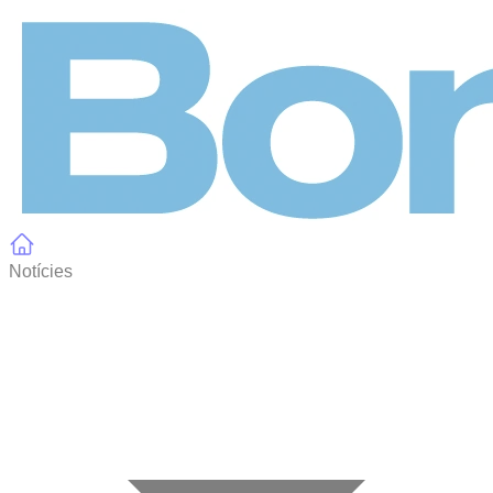
Panell de gestió de galetes
Notícies