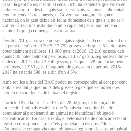
casa i la gent no els inscriu al cens, i n'hi ha centenars que viuen en
colònies controlades (els gats són esterilitzats, vacunats i alimentats
regularment). Fa uns mesos, el Govern va inaugurar la gatera
nacional, on la gent deixa els felins domèstics dels quals ja no se'n
vol fer càrrec, una instal·lació amb capacitat per a una trentena
d'animals que ja comença a estar saturada.
Des del 2015, la xifra de gossos i gats registrats al cens nacional no
ha parat de crèixer: el 2015, 12.752 gossos, dels quals 512 de races
potencialment perilloses, i 1.606 gats; el 2016, 13.216 gossos, dels
quals 536 potencialment perillosos, i 1.677 gats, i, segons les últimes
dades del 2017 hi ha 13.350 gossos, dels quals 599 potencialment
perillosos, i 1.959 gats. L'augment de gossos en el període 2015-
2017 ha estat de 598, és a dir, d'un 4,5%.
Amb tot, les xifres del RAC poden no correspondre al cent per cent
amb la realitat ja que molts dels gossos o gats que es moren o es
perden no són donats de baixa del registre.
L'article 18 de la Llei 11/2016, del 28 de juny, de tinença i de
protecció d'animals estableix que "qualsevol veterinari ha de
comunicar al propietari d’un animal no identificat l’obligació
d’identificar-lo. En cas de refús, el veterinari ha de notificar el fet al
registre corresponent"; que "els propietaris o els posseïdors
d’animals de companyia estan obligats a registrar els seus animals al