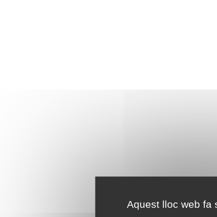
Aquest lloc web fa s