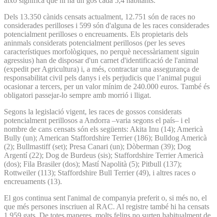
això significa que hi ha un gos cada 5,4 habitants.
Dels 13.350 cànids censats actualment, 12.751 són de races no
considerades perilloses i 599 són d'alguna de les races considerades
potencialment perilloses o encreuaments. Els propietaris dels
aninmals considerats potencialment perillosos (per les seves
característiques morfològiques, no perquè necessàriament siguin
agressius) han de disposar d'un carnet d'identificació de l'animal
(expedit per Agricultura) i, a més, contractar una assegurança de
responsabilitat civil pels danys i els perjudicis que l’animal pugui
ocasionar a tercers, per un valor mínim de 240.000 euros. També és
obligatori passejar-lo sempre amb morrió i lligat.
Segons la legislació vigent, les races de gossos considerats
potencialment perillosos a Andorra –varia segons el país– i el
nombre de cans censats són els següents: Akita Inu (14); Americà
Bully (un); American Staffordshire Terrier (186); Bulldog Americà
(2); Bullmastiff (set); Presa Canari (un); Dòberman (39); Dog
Argentí (22); Dog de Burdeus (sis); Staffordshire Terrier Americà
(dos); Fila Brasiler (dos); Mastí Napolità (5); Pitbull (137);
Rottweiler (113); Staffordshire Bull Terrier (49), i altres races o
encreuaments (13).
El gos continua sent l'animal de companyia preferit o, si més no, el
que més persones inscriuen al RAC. Al registre també hi ha censats
1.959 gats. De totes maneres, molts felins no surten habitualment de