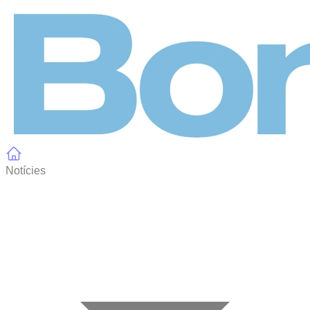
Panell de gestió de galetes
Notícies