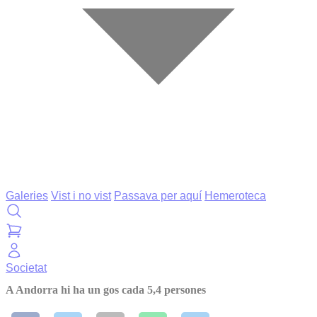
Galeries
Vist i no vist
Passava per aquí
Hemeroteca
Societat
A Andorra hi ha un gos cada 5,4 persones