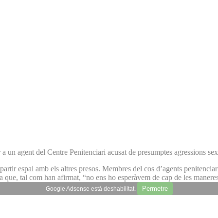
r a un agent del Centre Penitenciari acusat de presumptes agressions sex
artir espai amb els altres presos. Membres del cos d’agents penitenciari
a que, tal com han afirmat, “no ens ho esperàvem de cap de les maneres”
Permetre
Google Adsense està deshabilitat.