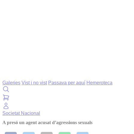
Galeries
Vist i no vist
Passava per aquí
Hemeroteca
Societat
Nacional
A presó un agent acusat d’agressions sexuals