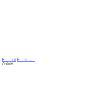
Editorial
Entrevistes
Opinió