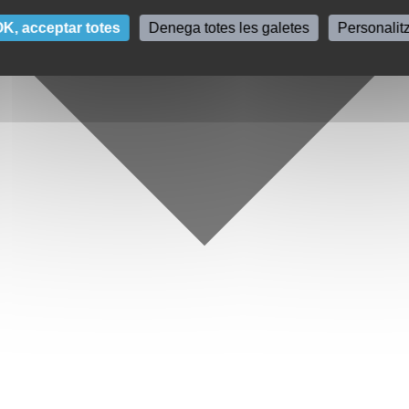
K, acceptar totes
Denega totes les galetes
Personalit