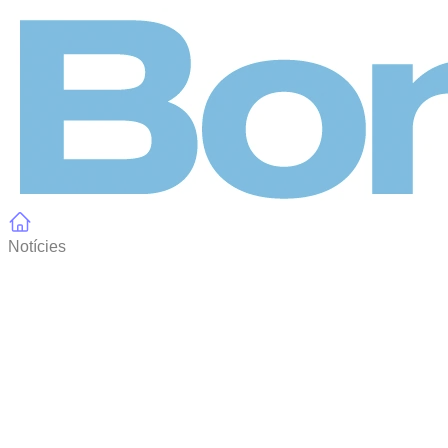
Panell de gestió de galetes
Notícies