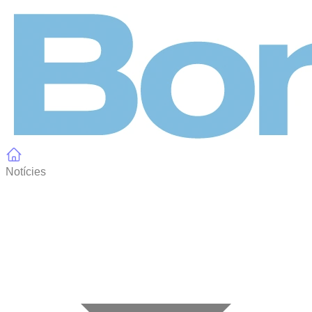
Panell de gestió de galetes
Notícies