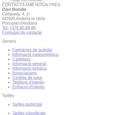
CONTACTA AMB NOSALTRES
Diari Bondia
Callaueta, 4, 1r
AD500 Andorra la Vella
Principat d'Andorra
Tel. +376 80 88 88
Formulari de contacte
Serveis
Farmàcies de guàrdia
Informació meteorològica
Cartellera
Informació general
Informació turística
Associacions
Centres de salut
Telèfons d'interès
Enllaços d'interés
Tarifes
Tarifes publicitat
Tarifes classificats