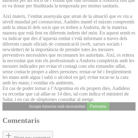
aliments per als socis de l’entitat que han treballat a Andorra fins que
es va donar per finalitzada la temporada per motius sanitaris.
Així mateix, l’entitat assenyala que arran de la situació que es viu a
nivell mundial pel coronavirus, Aadides manté el màxim compromís
amb la situació dels socis que es troben a Andorra, de la mateixa
manera que està fent en diferents indrets del món. En aquest sentit es
va indicar que des d’aquesta entitat s’està informant a traves dels
diferents canals oficials de comunicació (web, xarxes socials i
newsletter) de la importància de prendre totes les mesures
preventives necessàries que recomanen les autoritats. Així, es reitera
la necessitat que tots els professionals a Andorra compleixin amb les
mesures indicades per evitar el contagi com són romandre aïllat,
sense contacte proper a altres persones; rentar-se bé i freqüentment
les mans amb aigua i sabó o alcohol en gel; evitar tocar-se la cara
amb les mans; i ventilar els ambients.
En cas de poder tornar a l’Argentina en els propers dies, Aadidess
va recordar que cal aïllar-se 14 dies, tal com indica el ministeri de
Salut, i en cas de símptomes consultar al metge.
Permetre
Google Adsense està deshabilitat.
Comentaris
Afegir nou comentari