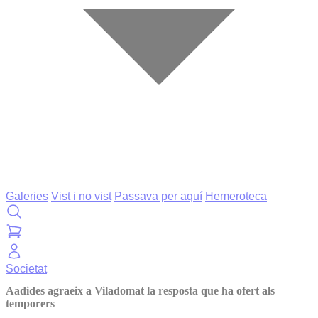
Galeries
Vist i no vist
Passava per aquí
Hemeroteca
Societat
Aadides agraeix a Viladomat la resposta que ha ofert als
temporers