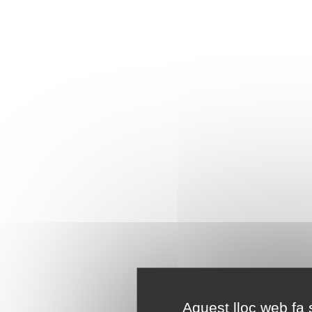
Aquest lloc web fa s