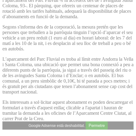
l’aparcament del Parc Fluvial -s’hi accedeix des de l’avinguda Santa
Coloma, 93-. El pàrquing, que ofereix un centenar de places de
rotació amb les tarifes habituals, adequarà la disponibilitat de places
d’abonaments en funció de la demanda.
Segons s'informa des de la corporació, la mesura pretén que les
persones que treballen a la parròquia tinguin l’opció d’aparcar el seu
vehicle a un preu reduït (1 euro al dia) en horari laboral: de les 7 del
matí a les 10 de la nit, i es desplacin al seu lloc de treball a peu o bé
en autobús.
L’aparcament del Parc Fluvial es troba al límit entre Andorra la Vella
i Santa Coloma, una ubicació que permet una bona connexió a peu a
diferents punts de la parròquia, ja sigui a través del passeig del riu o
de les avingudes Santa Coloma i d’Enclar; o en autobús. El bus
comunal, a un preu simbòlic de 0,10€, hi té parada a pocs metres; i
és gratuït per als ciutadans que tenen l’abonament sense cap cost del
transport nacional.
Els interessats a sol·licitar aquest abonament es poden descarregar el
formulari a través d'aquest enllaç clicable a l'apartat i hauran de
tramitar la demanda a les oficines de l’Aparcament Centre Ciutat, al
carrer Prat de la Creu.
Permetre
Google Adsense està deshabilitat.