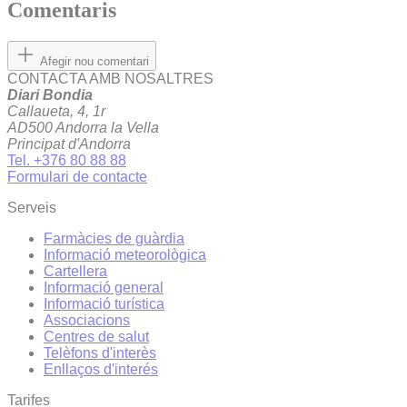
Comentaris
Afegir nou comentari
CONTACTA AMB NOSALTRES
Diari Bondia
Callaueta, 4, 1r
AD500 Andorra la Vella
Principat d'Andorra
Tel. +376 80 88 88
Formulari de contacte
Serveis
Farmàcies de guàrdia
Informació meteorològica
Cartellera
Informació general
Informació turística
Associacions
Centres de salut
Telèfons d'interès
Enllaços d'interés
Tarifes