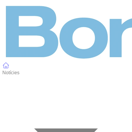
Panell de gestió de galetes
Notícies