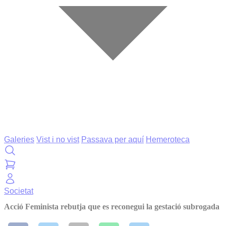
Galeries
Vist i no vist
Passava per aquí
Hemeroteca
Societat
Acció Feminista rebutja que es reconegui la gestació subrogada