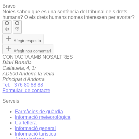
Bravo
Noies sabeu que es una sentència del tribunal dels drets
humans? O els drets humans nomes interessen per avortar?
👍
👎
Afegir resposta
Afegir nou comentari
CONTACTA AMB NOSALTRES
Diari Bondia
Callaueta, 4, 1r
AD500 Andorra la Vella
Principat d'Andorra
Tel. +376 80 88 88
Formulari de contacte
Serveis
Farmàcies de guàrdia
Informació meteorològica
Cartellera
Informació general
Informació turística