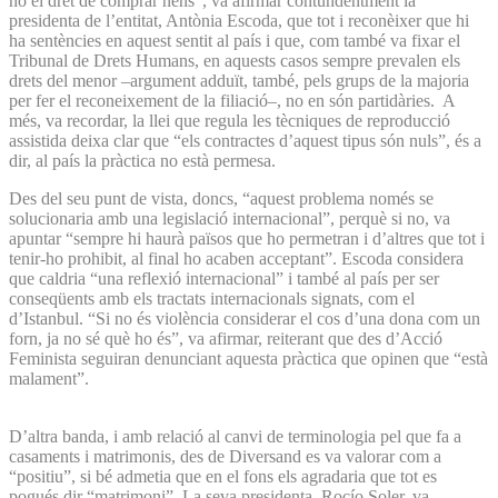
no el dret de comprar nens”, va afirmar contundentment la
presidenta de l’entitat, Antònia Escoda, que tot i reconèixer que hi
ha sentències en aquest sentit al país i que, com també va fixar el
Tribunal de Drets Humans, en aquests casos sempre prevalen els
drets del menor –argument adduït, també, pels grups de la majoria
per fer el reconeixement de la filiació–, no en són partidàries. A
més, va recordar, la llei que regula les tècniques de reproducció
assistida deixa clar que “els contractes d’aquest tipus són nuls”, és a
dir, al país la pràctica no està permesa.
Des del seu punt de vista, doncs, “aquest problema només se
solucionaria amb una legislació internacional”, perquè si no, va
apuntar “sempre hi haurà països que ho permetran i d’altres que tot i
tenir-ho prohibit, al final ho acaben acceptant”. Escoda considera
que caldria “una reflexió internacional” i també al país per ser
conseqüents amb els tractats internacionals signats, com el
d’Istanbul. “Si no és violència considerar el cos d’una dona com un
forn, ja no sé què ho és”, va afirmar, reiterant que des d’Acció
Feminista seguiran denunciant aquesta pràctica que opinen que “està
malament”.
D’altra banda, i amb relació al canvi de terminologia pel que fa a
casaments i matrimonis, des de Diversand es va valorar com a
“positiu”, si bé admetia que en el fons els agradaria que tot es
pogués dir “matrimoni”. La seva presidenta, Rocío Soler, va