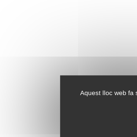
Aquest lloc web fa s