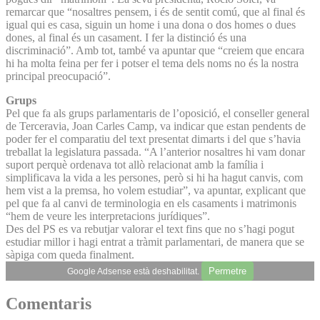
remarcar que “nosaltres pensem, i és de sentit comú, que al final és
igual qui es casa, siguin un home i una dona o dos homes o dues
dones, al final és un casament. I fer la distinció és una
discriminació”. Amb tot, també va apuntar que “creiem que encara
hi ha molta feina per fer i potser el tema dels noms no és la nostra
principal preocupació”.
Grups
Pel que fa als grups parlamentaris de l’oposició, el conseller general
de Terceravia, Joan Carles Camp, va indicar que estan pendents de
poder fer el comparatiu del text presentat dimarts i del que s’havia
treballat la legislatura passada. “A l’anterior nosaltres hi vam donar
suport perquè ordenava tot allò relacionat amb la família i
simplificava la vida a les persones, però si hi ha hagut canvis, com
hem vist a la premsa, ho volem estudiar”, va apuntar, explicant que
pel que fa al canvi de terminologia en els casaments i matrimonis
“hem de veure les interpretacions jurídiques”.
Des del PS es va rebutjar valorar el text fins que no s’hagi pogut
estudiar millor i hagi entrat a tràmit parlamentari, de manera que se
sàpiga com queda finalment.
Permetre
Google Adsense està deshabilitat.
Comentaris