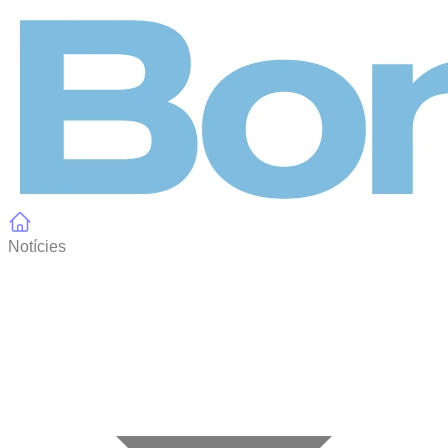
Panell de gestió de galetes
Notícies