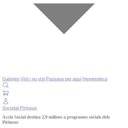
Galeries
Vist i no vist
Passava per aquí
Hemeroteca
Societat
Pirineus
Acció Social destina 2,9 milions a programes socials dels
Pirineus