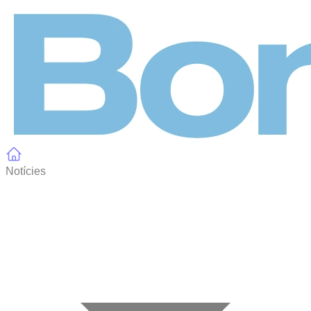
Panell de gestió de galetes
Notícies