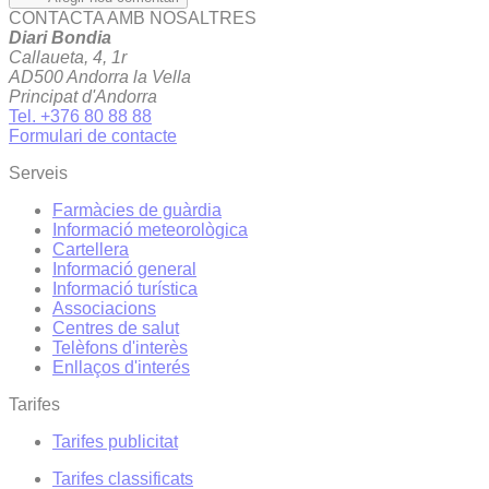
CONTACTA AMB NOSALTRES
Diari Bondia
Callaueta, 4, 1r
AD500 Andorra la Vella
Principat d'Andorra
Tel. +376 80 88 88
Formulari de contacte
Serveis
Farmàcies de guàrdia
Informació meteorològica
Cartellera
Informació general
Informació turística
Associacions
Centres de salut
Telèfons d'interès
Enllaços d'interés
Tarifes
Tarifes publicitat
Tarifes classificats