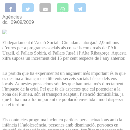
Agències
dc., 09/09/2009
El departament d’Acció Social i Ciutadania atorgarà 2,9 milions
d’euros per a programes socials als consells comarcals de l’Alt
Urgell, el Pallars Sobirà, el Pallars Jussà i l’Alta Ribagorça. Aquesta
xifra suposa un increment del 15 per cent respecte de l’any anterior.
La partida que ha experimentat un augment més important és la que
es destina a finançar els diferents serveis socials bàsics dels ens
locals. Aquestes prestacions són les que han notat més directament
l’impacte de la crisi. Pel que fa als aspectes que cal potenciar a la
zona del Pirineu, són el transport adaptat i l’atenció domiciliària, ja
que hi ha una xifra important de població envellida i molt dispersa
en el territori.
Els contractes programa inclouen partides per a actuacions amb la
infància i l’adolescència, persones amb disminució, persones en