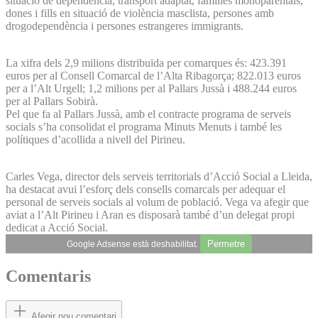
situació de dependència, transport adaptat, famílies monoparentals,
dones i fills en situació de violència masclista, persones amb
drogodependència i persones estrangeres immigrants.
La xifra dels 2,9 milions distribuïda per comarques és: 423.391
euros per al Consell Comarcal de l’Alta Ribagorça; 822.013 euros
per a l’Alt Urgell; 1,2 milions per al Pallars Jussà i 488.244 euros
per al Pallars Sobirà.
Pel que fa al Pallars Jussà, amb el contracte programa de serveis
socials s’ha consolidat el programa Minuts Menuts i també les
polítiques d’acollida a nivell del Pirineu.
Carles Vega, director dels serveis territorials d’Acció Social a Lleida,
ha destacat avui l’esforç dels consells comarcals per adequar el
personal de serveis socials al volum de població. Vega va afegir que
aviat a l’Alt Pirineu i Aran es disposarà també d’un delegat propi
dedicat a Acció Social.
Permetre
Google Adsense està deshabilitat.
Comentaris
Afegir nou comentari