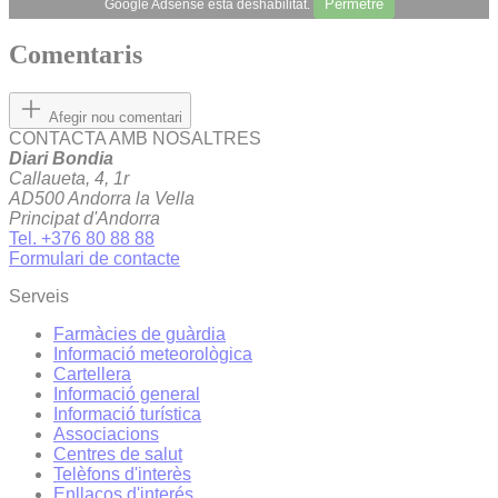
Permetre
Google Adsense està deshabilitat.
Comentaris
Afegir nou comentari
CONTACTA AMB NOSALTRES
Diari Bondia
Callaueta, 4, 1r
AD500 Andorra la Vella
Principat d'Andorra
Tel. +376 80 88 88
Formulari de contacte
Serveis
Farmàcies de guàrdia
Informació meteorològica
Cartellera
Informació general
Informació turística
Associacions
Centres de salut
Telèfons d'interès
Enllaços d'interés