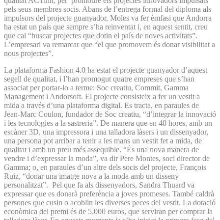
qualitat ACTinn, per promoure els projectes innovadors impulsats
pels seus membres socis. Abans de l’entrega formal del diploma als
impulsors del projecte guanyador, Moles va fer èmfasi que Andorra
ha estat un país que sempre s’ha reinventat i, en aquest sentit, creu
que cal “buscar projectes que dotin el país de noves activitats”.
L’empresari va remarcar que “el que promovem és donar visibilitat a
nous projectes”.
La plataforma Fashion 4.0 ha estat el projecte guanyador d’aquest
segell de qualitat, i l’han promogut quatre empreses que s’han
associat per portar-lo a terme: Soc creatiu, Commit, Gamma
Management i Andorsoft. El projecte consisteix a fer un vestit a
mida a través d’una plataforma digital. Es tracta, en paraules de
Jean-Marc Coulon, fundador de Soc creatiu, “d’integrar la innovació
i les tecnologies a la sastreria”. De manera que en 48 hores, amb un
escàner 3D, una impressora i una talladora làsers i un dissenyador,
una persona pot arribar a tenir a les mans un vestit fet a mida, de
qualitat i amb un preu més assequible. “És una nova manera de
vendre i d’expressar la moda”, va dir Pere Montes, soci director de
Gamma; o, en paraules d’un altre dels socis del projecte, François
Ruiz, “donar una imatge nova a la moda amb un disseny
personalitzat”. Pel que fa als dissenyadors, Sandra Thuard va
expressar que es donarà preferència a joves promeses. També caldrà
persones que cusin o acoblin les diverses peces del vestit. La dotació
econòmica del premi és de 5.000 euros, que serviran per comprar la