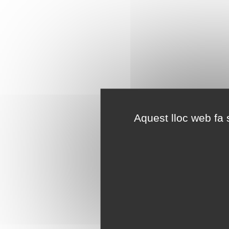
Aquest lloc web fa s