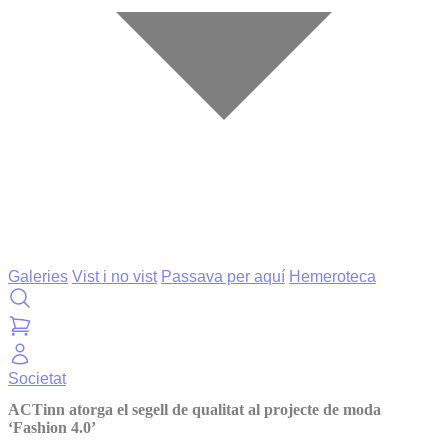
Galeries
Vist i no vist
Passava per aquí
Hemeroteca
Societat
ACTinn atorga el segell de qualitat al projecte de moda
‘Fashion 4.0’