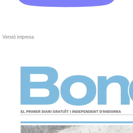
Versió impresa