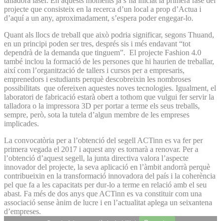
talladora làser. En aquests moments ja s’ha iniciat la primera fase del
projecte que consisteix en la recerca d’un local a prop d’Actua i
d’aquí a un any, aproximadament, s’espera poder engegar-lo.
Quant als llocs de treball que això podria significar, segons Thuand,
en un principi poden ser tres, després sis i més endavant “tot
dependrà de la demanda que tinguem”. El projecte Fashion 4.0
també inclou la formació de les persones que hi haurien de treballar,
així com l’organització de tallers i cursos per a empresaris,
emprenedors i estudiants perquè descobreixin les nombroses
possibilitats que ofereixen aquestes noves tecnologies. Igualment, el
laboratori de fabricació estarà obert a tothom que vulgui fer servir la
talladora o la impressora 3D per portar a terme els seus treballs,
sempre, però, sota la tutela d’algun membre de les empreses
implicades.
La convocatòria per a l’obtenció del segell ACTinn es va fer per
primera vegada el 2017 i aquest any es tornarà a renovar. Per a
l’obtenció d’aquest segell, la junta directiva valora l’aspecte
innovador del projecte, la seva aplicació en l’àmbit andorrà perquè
contribueixin en la transformació innovadora del país i la coherència
pel que fa a les capacitats per dur-lo a terme en relació amb el seu
abast. Fa més de dos anys que ACTinn es va constituir com una
associació sense ànim de lucre i en l’actualitat aplega un seixantena
d’empreses.