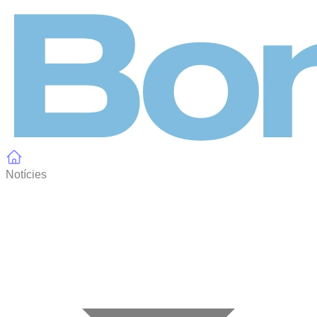
Panell de gestió de galetes
Notícies