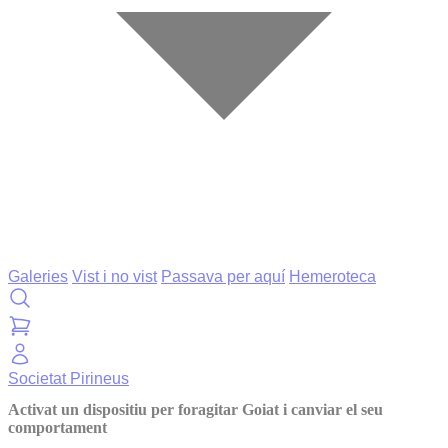
Galeries
Vist i no vist
Passava per aquí
Hemeroteca
Societat
Pirineus
Activat un dispositiu per foragitar Goiat i canviar el seu
comportament