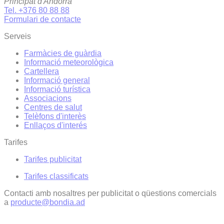
Principat d'Andorra
Tel. +376 80 88 88
Formulari de contacte
Serveis
Farmàcies de guàrdia
Informació meteorològica
Cartellera
Informació general
Informació turística
Associacions
Centres de salut
Telèfons d'interès
Enllaços d'interés
Tarifes
Tarifes publicitat
Tarifes classificats
Contacti amb nosaltres per publicitat o qüestions comercials
a
producte@bondia.ad