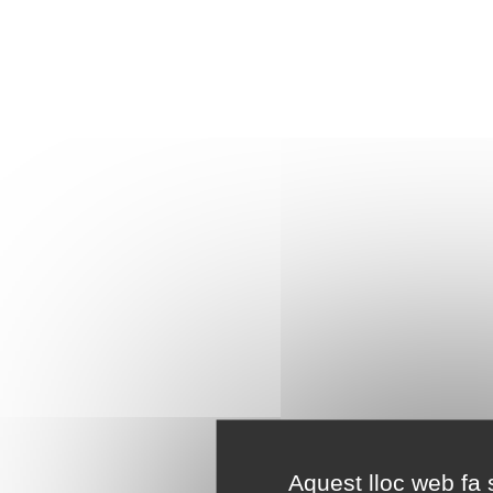
Aquest lloc web fa s