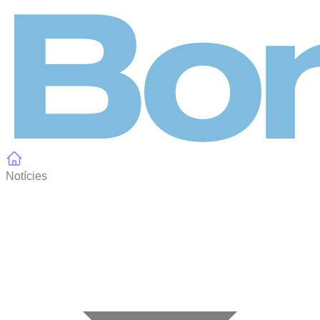
Panell de gestió de galetes
Notícies