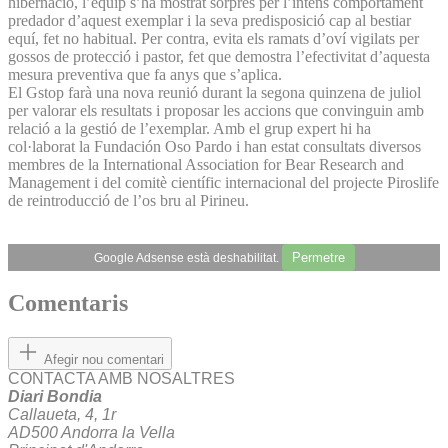
hibernació, l’equip s’ha mostrat sorprès per l’intens comportament
predador d’aquest exemplar i la seva predisposició cap al bestiar
equí, fet no habitual. Per contra, evita els ramats d’oví vigilats per
gossos de protecció i pastor, fet que demostra l’efectivitat d’aquesta
mesura preventiva que fa anys que s’aplica.
El Gstop farà una nova reunió durant la segona quinzena de juliol
per valorar els resultats i proposar les accions que convinguin amb
relació a la gestió de l’exemplar. Amb el grup expert hi ha
col·laborat la Fundación Oso Pardo i han estat consultats diversos
membres de la International Association for Bear Research and
Management i del comitè científic internacional del projecte Piroslife
de reintroducció de l’os bru al Pirineu.
Permetre
Google Adsense està deshabilitat.
Comentaris
Afegir nou comentari
CONTACTA AMB NOSALTRES
Diari Bondia
Callaueta, 4, 1r
AD500 Andorra la Vella