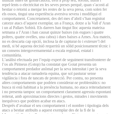
utilitzar bales de goma/cautxú, trets a prop seu, sorolls, llums i
repel·lents o electricitat en les seves preses perquè, quan s’acosti al
bestiar o retorni a menjar les restes de la seva presa, com solen fer
els ossos, tingui una experiència aversiva severa i modifiqui el
comportament. Concretament, des del mes d’abril s’han registrat
catorze atacs d’aquest exemplar, un a França, dotze a la Vall d’Aran
i un al Pallars Sobirà. Els darrers han tingut lloc aquesta mateixa
setmana a l’Aran i han causat quinze baixes (sis eugues i quatre
poltres, quatre ovelles, una cabra) i dues baixes a Arnes. Ara mateix,
no es descarta cap opció, inclosa la de capturar-lo i extreure’l del
medi, si bé aquesta decisió requerirà un sòlid posicionament tècnic i
un consens intergovernamental a escala regional, estatal i
comunitària.
L’anàlisi efectuada per l’equip expert de seguiment transfronterer de
l’os als Pirineus (Gstop) ha constatat que Goiat presenta un
comportament predador anòmal per la seva intensitat i per la seva
tendència a atacar ramaderia equina, que sol pasturar sense
vigilància i fora de tancats de protecció. Per contra, no presenta
altres comportaments que podrien considerar-se problemàtics: no
busca ni està habituat a la presència humana, no ataca reiteradament
i no presenta tampoc un comportament clarament agressiu espontani
reiterat, amb aproximacions directes i gestos, mirades i moviments
inequívocs que podrien acabar en atacs.
Després d’avaluar el seu comportament i el nombre i tipologia dels
atacs a bestiar atribuïts a aquest exemplar des de la fi de la