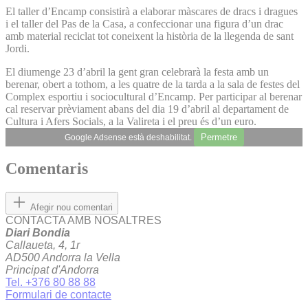
El taller d’Encamp consistirà a elaborar màscares de dracs i dragues
i el taller del Pas de la Casa, a confeccionar una figura d’un drac
amb material reciclat tot coneixent la història de la llegenda de sant
Jordi.
El diumenge 23 d’abril la gent gran celebrarà la festa amb un
berenar, obert a tothom, a les quatre de la tarda a la sala de festes del
Complex esportiu i sociocultural d’Encamp. Per participar al berenar
cal reservar prèviament abans del dia 19 d’abril al departament de
Cultura i Afers Socials, a la Valireta i el preu és d’un euro.
Permetre
Google Adsense està deshabilitat.
Comentaris
Afegir nou comentari
CONTACTA AMB NOSALTRES
Diari Bondia
Callaueta, 4, 1r
AD500 Andorra la Vella
Principat d'Andorra
Tel. +376 80 88 88
Formulari de contacte