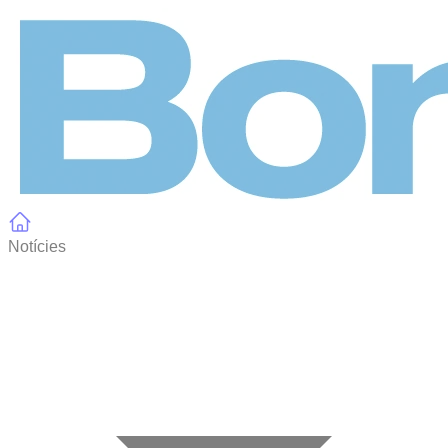
Panell de gestió de galetes
Notícies