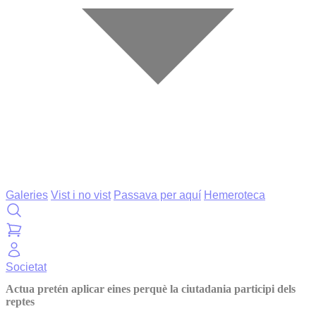
Galeries
Vist i no vist
Passava per aquí
Hemeroteca
Societat
Actua pretén aplicar eines perquè la ciutadania participi dels
reptes