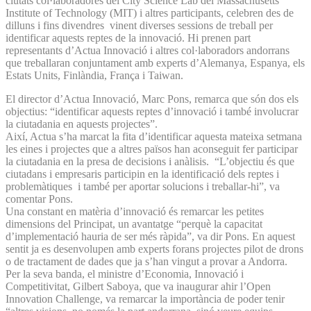
ciutats col·laboradores del City Science Lab del Massachusetts
Institute of Technology (MIT) i altres participants, celebren des de
dilluns i fins divendres vinent diverses sessions de treball per
identificar aquests reptes de la innovació. Hi prenen part
representants d’Actua Innovació i altres col·laboradors andorrans
que treballaran conjuntament amb experts d’Alemanya, Espanya, els
Estats Units, Finlàndia, França i Taiwan.
El director d’Actua Innovació, Marc Pons, remarca que són dos els
objectius: “identificar aquests reptes d’innovació i també involucrar
la ciutadania en aquests projectes”.
Així, Actua s’ha marcat la fita d’identificar aquesta mateixa setmana
les eines i projectes que a altres països han aconseguit fer participar
la ciutadania en la presa de decisions i anàlisis. “L’objectiu és que
ciutadans i empresaris participin en la identificació dels reptes i
problemàtiques i també per aportar solucions i treballar-hi”, va
comentar Pons.
Una constant en matèria d’innovació és remarcar les petites
dimensions del Principat, un avantatge “perquè la capacitat
d’implementació hauria de ser més ràpida”, va dir Pons. En aquest
sentit ja es desenvolupen amb experts forans projectes pilot de drons
o de tractament de dades que ja s’han vingut a provar a Andorra.
Per la seva banda, el ministre d’Economia, Innovació i
Competitivitat, Gilbert Saboya, que va inaugurar ahir l’Open
Innovation Challenge, va remarcar la importància de poder tenir