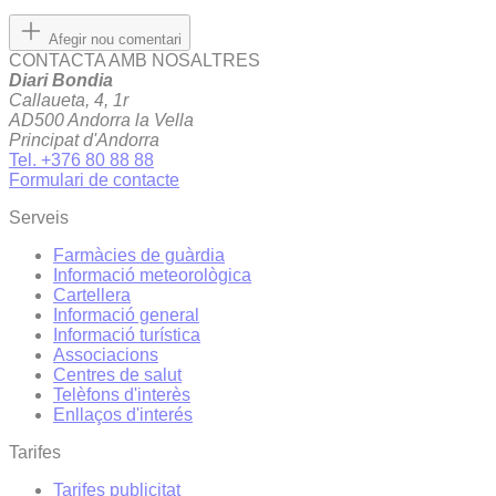
Afegir nou comentari
CONTACTA AMB NOSALTRES
Diari Bondia
Callaueta, 4, 1r
AD500 Andorra la Vella
Principat d'Andorra
Tel. +376 80 88 88
Formulari de contacte
Serveis
Farmàcies de guàrdia
Informació meteorològica
Cartellera
Informació general
Informació turística
Associacions
Centres de salut
Telèfons d'interès
Enllaços d'interés
Tarifes
Tarifes publicitat