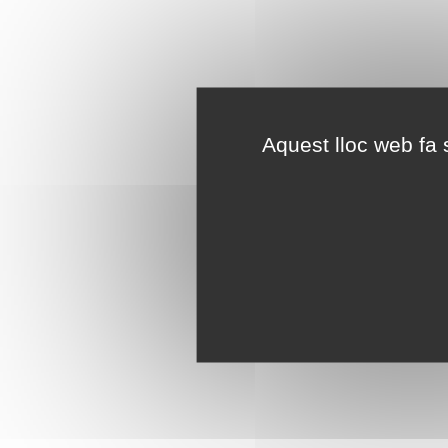
Aquest lloc web fa s