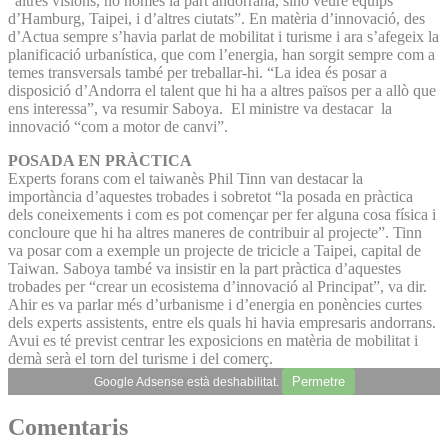
“altres visions, no només la part andorrana, sinó veure equips
d’Hamburg, Taipei, i d’altres ciutats”. En matèria d’innovació, des
d’Actua sempre s’havia parlat de mobilitat i turisme i ara s’afegeix la
planificació urbanística, que com l’energia, han sorgit sempre com a
temes transversals també per treballar-hi. “La idea és posar a
disposició d’Andorra el talent que hi ha a altres països per a allò que
ens interessa”, va resumir Saboya. El ministre va destacar la
innovació “com a motor de canvi”.
POSADA EN PRÀCTICA
Experts forans com el taiwanès Phil Tinn van destacar la
importància d’aquestes trobades i sobretot “la posada en pràctica
dels coneixements i com es pot començar per fer alguna cosa física i
concloure que hi ha altres maneres de contribuir al projecte”. Tinn
va posar com a exemple un projecte de tricicle a Taipei, capital de
Taiwan. Saboya també va insistir en la part pràctica d’aquestes
trobades per “crear un ecosistema d’innovació al Principat”, va dir.
Ahir es va parlar més d’urbanisme i d’energia en ponències curtes
dels experts assistents, entre els quals hi havia empresaris andorrans.
Avui es té previst centrar les exposicions en matèria de mobilitat i
demà serà el torn del turisme i del comerç.
Permetre
Google Adsense està deshabilitat.
Comentaris