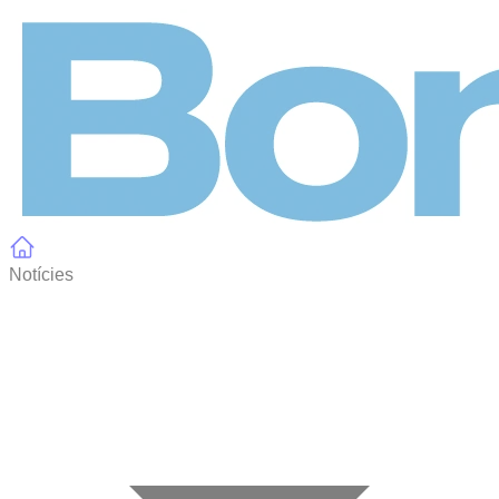
Panell de gestió de galetes
Notícies