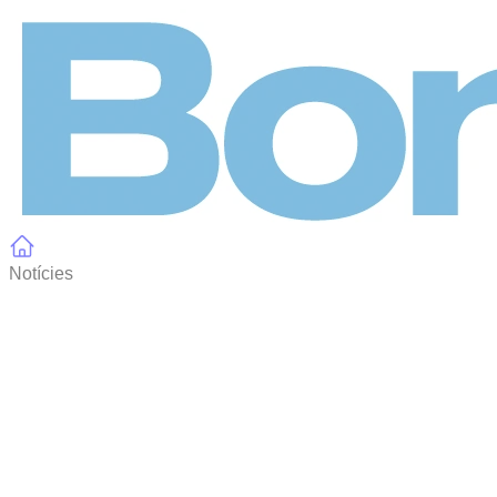
Panell de gestió de galetes
Notícies