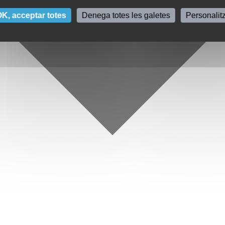
K, acceptar totes
Denega totes les galetes
Personalit