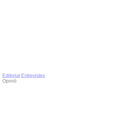
Editorial
Entrevistes
Opinió