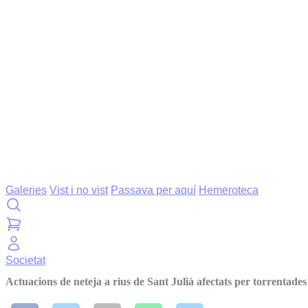
Galeries
Vist i no vist
Passava per aquí
Hemeroteca
Societat
Actuacions de neteja a rius de Sant Julià afectats per torrentades 