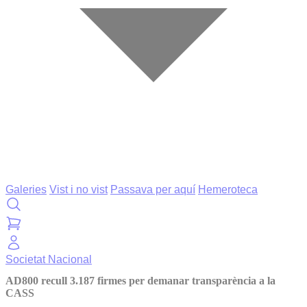
Galeries
Vist i no vist
Passava per aquí
Hemeroteca
Societat
Nacional
AD800 recull 3.187 firmes per demanar transparència a la
CASS