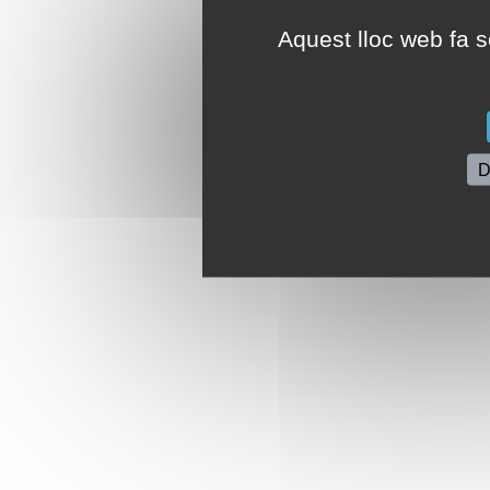
Aquest lloc web fa se
D