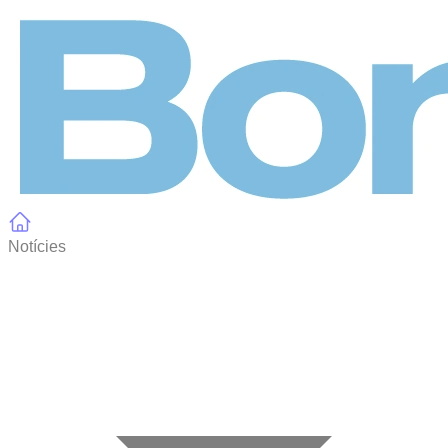
Panell de gestió de galetes
Notícies