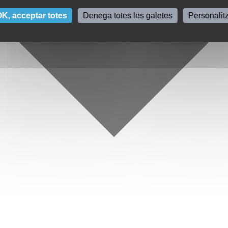
K, acceptar totes
Denega totes les galetes
Personalit