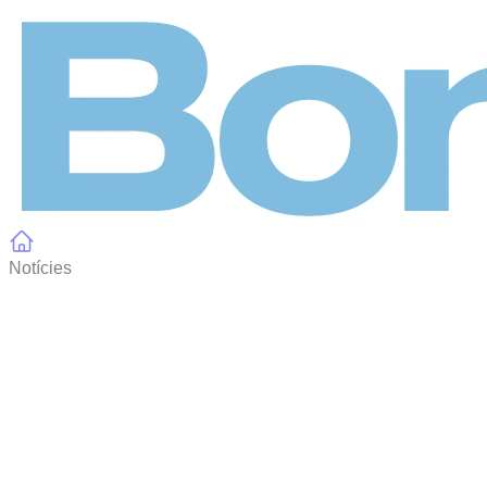
Panell de gestió de galetes
Notícies