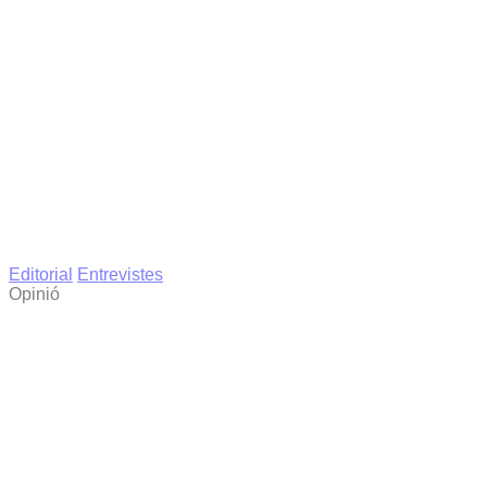
Editorial
Entrevistes
Opinió