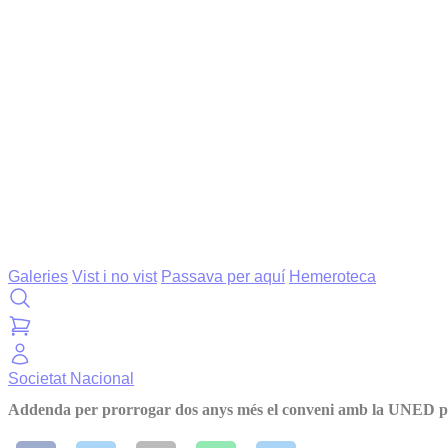
Galeries
Vist i no vist
Passava per aquí
Hemeroteca
Societat
Nacional
Addenda per prorrogar dos anys més el conveni amb la UNED per