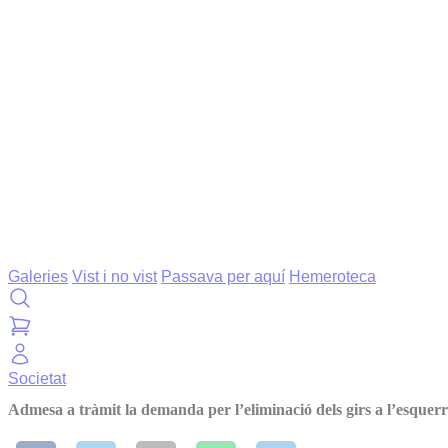
Galeries
Vist i no vist
Passava per aquí
Hemeroteca
Societat
Admesa a tràmit la demanda per l’eliminació dels girs a l’esquer