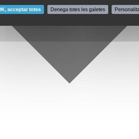
K, acceptar totes
Denega totes les galetes
Personalit