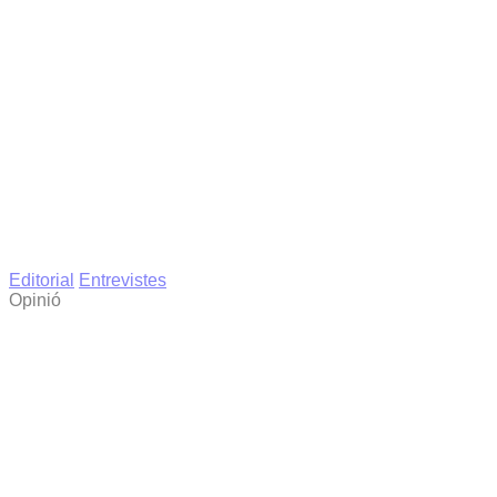
Editorial
Entrevistes
Opinió