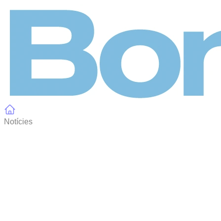
Panell de gestió de galetes
Notícies