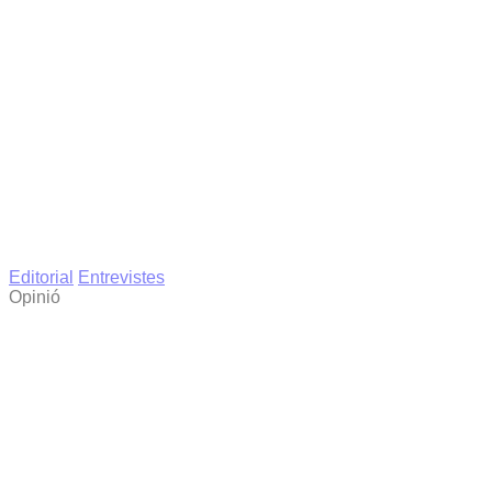
Editorial
Entrevistes
Opinió