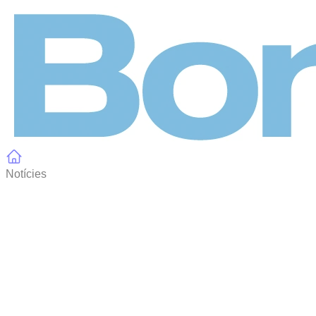
Panell de gestió de galetes
Notícies