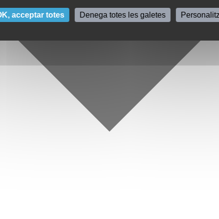
K, acceptar totes
Denega totes les galetes
Personalit