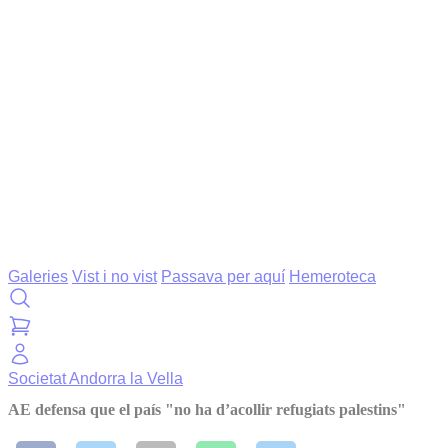
Galeries
Vist i no vist
Passava per aquí
Hemeroteca
Societat
Andorra la Vella
AE defensa que el país "no ha d’acollir refugiats palestins"