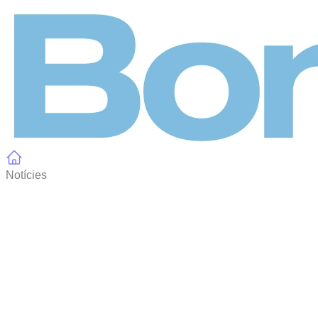
Panell de gestió de galetes
Notícies