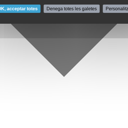
K, acceptar totes
Denega totes les galetes
Personalit