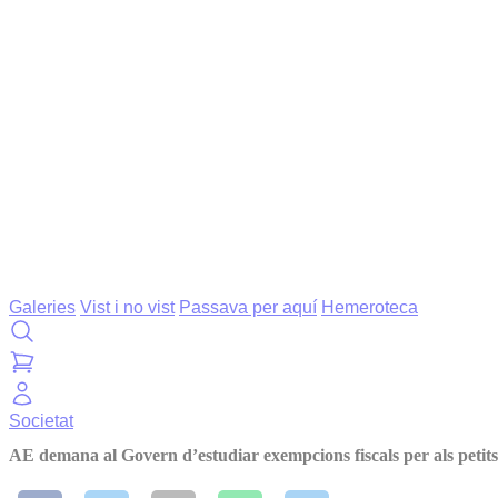
Galeries
Vist i no vist
Passava per aquí
Hemeroteca
Societat
AE demana al Govern d’estudiar exempcions fiscals per als petits