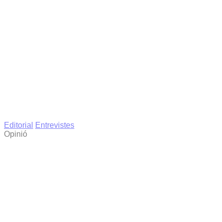
Editorial
Entrevistes
Opinió