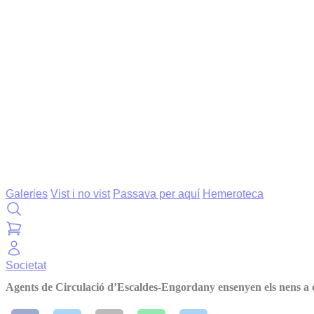
Galeries
Vist i no vist
Passava per aquí
Hemeroteca
Societat
Agents de Circulació d’Escaldes-Engordany ensenyen els nens a 