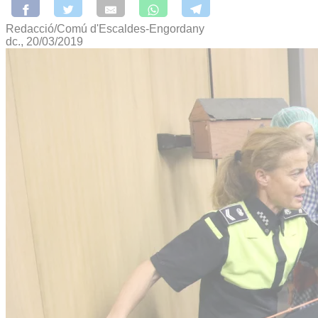
Redacció/Comú d'Escaldes-Engordany
dc., 20/03/2019