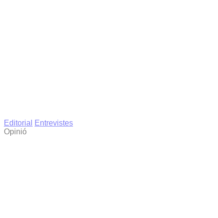
Editorial
Entrevistes
Opinió