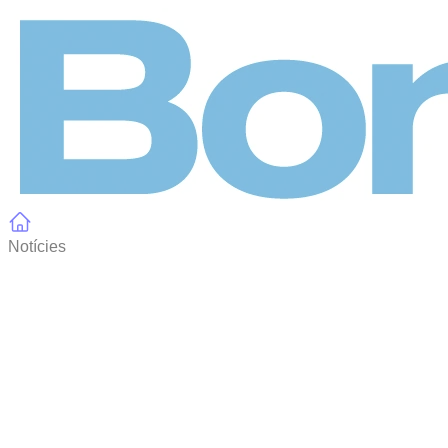
Panell de gestió de galetes
Notícies