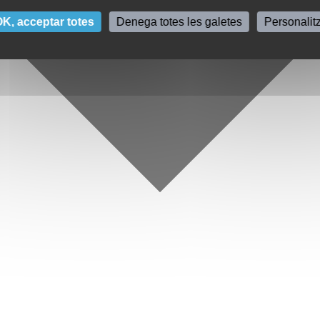
K, acceptar totes
Denega totes les galetes
Personalit