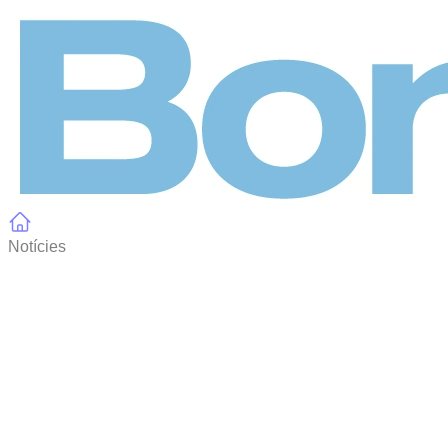
Panell de gestió de galetes
Notícies