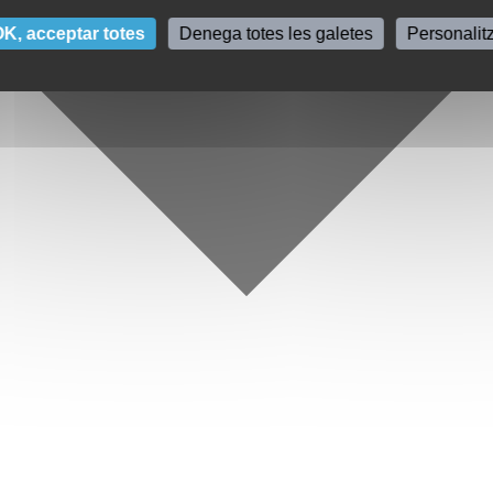
K, acceptar totes
Denega totes les galetes
Personalit