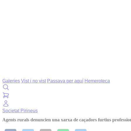
Galeries
Vist i no vist
Passava per aquí
Hemeroteca
Societat
Pirineus
Agents rurals denuncien una xarxa de caçadors furtius professio