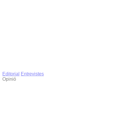
Editorial
Entrevistes
Opinió