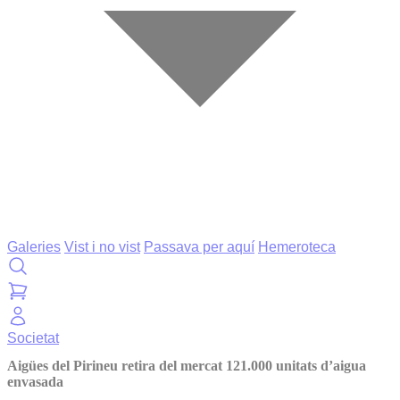
Galeries
Vist i no vist
Passava per aquí
Hemeroteca
Societat
Aigües del Pirineu retira del mercat 121.000 unitats d’aigua
envasada