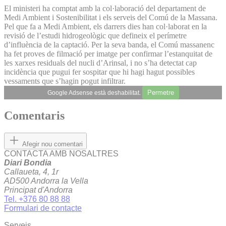
El ministeri ha comptat amb la col·laboració del departament de
Medi Ambient i Sostenibilitat i els serveis del Comú de la Massana.
Pel que fa a Medi Ambient, els darrers dies han col·laborat en la
revisió de l’estudi hidrogeològic que defineix el perímetre
d’influència de la captació. Per la seva banda, el Comú massanenc
ha fet proves de filmació per imatge per confirmar l’estanquitat de
les xarxes residuals del nucli d’Arinsal, i no s’ha detectat cap
incidència que pugui fer sospitar que hi hagi hagut possibles
vessaments que s’hagin pogut infiltrar.
Permetre
Google Adsense està deshabilitat.
Comentaris
Afegir nou comentari
CONTACTA AMB NOSALTRES
Diari Bondia
Callaueta, 4, 1r
AD500 Andorra la Vella
Principat d'Andorra
Tel. +376 80 88 88
Formulari de contacte
Serveis