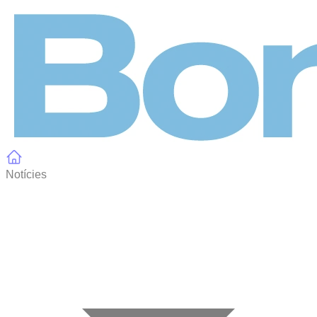
Panell de gestió de galetes
Notícies