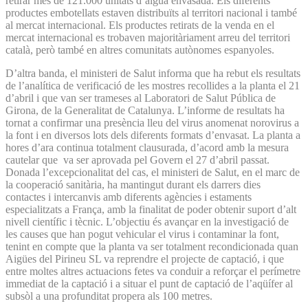
retirar més de 121.000 unitats d’aigua envasada. Els diferents
productes embotellats estaven distribuïts al territori nacional i també
al mercat internacional. Els productes retirats de la venda en el
mercat internacional es trobaven majoritàriament arreu del territori
català, però també en altres comunitats autònomes espanyoles.
D’altra banda, el ministeri de Salut informa que ha rebut els resultats
de l’analítica de verificació de les mostres recollides a la planta el 21
d’abril i que van ser trameses al Laboratori de Salut Pública de
Girona, de la Generalitat de Catalunya. L’informe de resultats ha
tornat a confirmar una presència lleu del virus anomenat norovirus a
la font i en diversos lots dels diferents formats d’envasat. La planta a
hores d’ara continua totalment clausurada, d’acord amb la mesura
cautelar que va ser aprovada pel Govern el 27 d’abril passat.
Donada l’excepcionalitat del cas, el ministeri de Salut, en el marc de
la cooperació sanitària, ha mantingut durant els darrers dies
contactes i intercanvis amb diferents agències i estaments
especialitzats a França, amb la finalitat de poder obtenir suport d’alt
nivell científic i tècnic. L’objectiu és avançar en la investigació de
les causes que han pogut vehicular el virus i contaminar la font,
tenint en compte que la planta va ser totalment recondicionada quan
Aigües del Pirineu SL va reprendre el projecte de captació, i que
entre moltes altres actuacions fetes va conduir a reforçar el perímetre
immediat de la captació i a situar el punt de captació de l’aqüífer al
subsòl a una profunditat propera als 100 metres.