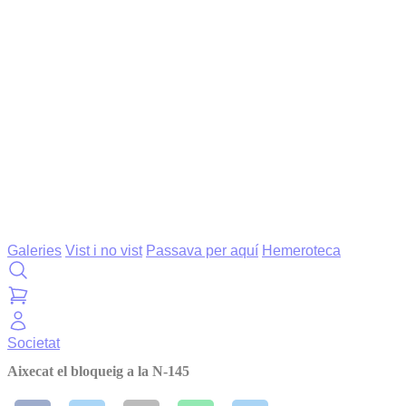
Galeries
Vist i no vist
Passava per aquí
Hemeroteca
Societat
Aixecat el bloqueig a la N-145