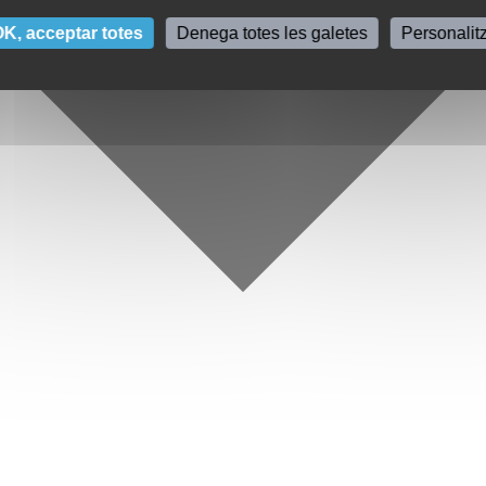
K, acceptar totes
Denega totes les galetes
Personalit