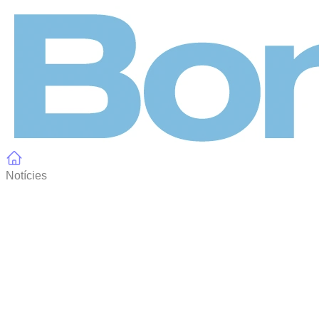
Panell de gestió de galetes
Notícies