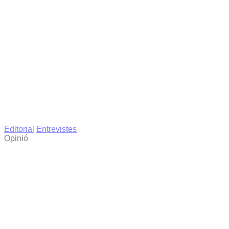
Editorial
Entrevistes
Opinió