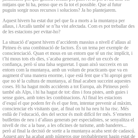
mitjans que hi ha, penso que es fa tot el possible. Que al futur
puguin sorgir nous recursos i solucions? Ja ho plantejarem.
Aquest hivern ha estat dur pel que fa a morts a la muntanya per
allaus, i Arcalís també se n’ha vist afectada. Com es pot treballar des
de les estacions per evitar-ho?
La situació d’aquest hivern d’accidents massius a nivell d’allaus al
Pirineu és una combinació de factors. És un tema per exemple de
conscienciació. Quan et mous en un entorn que té un risc implícit, i
t’hi mous tots els dies, s’acaba generant, no diré un excés de
confiança, però sí una falsa seguretat. I quan això succeeix en un
entorn com la muntanya, amb un volum de practicants que va en
augment d’una manera enorme, i que està fent que s’hi apropi gent
que no té la cultura de muntanya, al final acaben succeint aquestes
coses. Hi ha hagut molts accidents a tot Europa, als Pirineus però
també als Alps, i hi ha hagut de tot: dins i fora pistes, amb guies i
sense guies, amb totes les combinacions. Al final les estacions
d’esquí el que podem fer és el que fem, intentar prevenir al màxim,
conscienciar els visitants que, al final on hi ha neu hi ha risc. Més
enllà de l’educació, des del sector és molt difícil fer més. S’emeten
butlletins de neu i d’allaus generats per especialistes, se senyalitza el
nivell de risc a la base, a les oficines de turisme, amb banderes...
però al final la decisió de sortir a la muntanya acaba sent de cadascú.
Aquest any ha acabat amb números que probablement hagin estat de