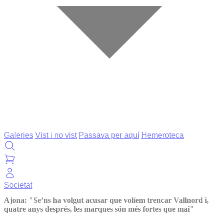
Galeries
Vist i no vist
Passava per aquí
Hemeroteca
Societat
Ajona: "Se’ns ha volgut acusar que volíem trencar Vallnord i,
quatre anys després, les marques són més fortes que mai"