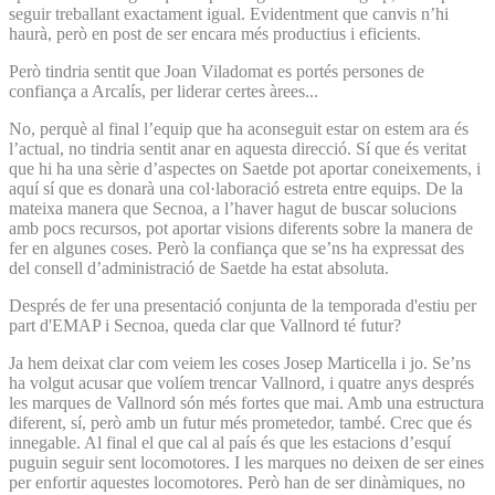
seguir treballant exactament igual. Evidentment que canvis n’hi
haurà, però en post de ser encara més productius i eficients.
Però tindria sentit que Joan Viladomat es portés persones de
confiança a Arcalís, per liderar certes àrees...
No, perquè al final l’equip que ha aconseguit estar on estem ara és
l’actual, no tindria sentit anar en aquesta direcció. Sí que és veritat
que hi ha una sèrie d’aspectes on Saetde pot aportar coneixements, i
aquí sí que es donarà una col·laboració estreta entre equips. De la
mateixa manera que Secnoa, a l’haver hagut de buscar solucions
amb pocs recursos, pot aportar visions diferents sobre la manera de
fer en algunes coses. Però la confiança que se’ns ha expressat des
del consell d’administració de Saetde ha estat absoluta.
Després de fer una presentació conjunta de la temporada d'estiu per
part d'EMAP i Secnoa, queda clar que Vallnord té futur?
Ja hem deixat clar com veiem les coses Josep Marticella i jo. Se’ns
ha volgut acusar que volíem trencar Vallnord, i quatre anys després
les marques de Vallnord són més fortes que mai. Amb una estructura
diferent, sí, però amb un futur més prometedor, també. Crec que és
innegable. Al final el que cal al país és que les estacions d’esquí
puguin seguir sent locomotores. I les marques no deixen de ser eines
per enfortir aquestes locomotores. Però han de ser dinàmiques, no