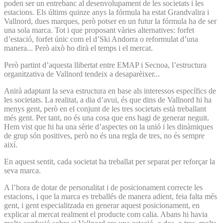
poden ser un entrebanc al desenvolupament de les societats i les
estacions. Els últims quinze anys la fórmula ha estat Grandvalira i
Vallnord, dues marques, però potser en un futur la fórmula ha de ser
una sola marca. Tot i que proposant vàries alternatives: forfet
d’estació, forfet únic com el d’Ski Andorra o reformulat d’una
manera... Però això ho dirà el temps i el mercat.
Però partint d’aquesta llibertat entre EMAP i Secnoa, l’estructura
organitzativa de Vallnord tendeix a desaparèixer...
Anirà adaptant la seva estructura en base als interessos específics de
les societats. La realitat, a dia d’avui, és que dins de Vallnord hi ha
menys gent, però en el conjunt de les tres societats està treballant
més gent. Per tant, no és una cosa que ens hagi de generar neguit.
Hem vist que hi ha una sèrie d’aspectes on la unió i les dinàmiques
de grup són positives, però no és una regla de tres, no és sempre
així.
En aquest sentit, cada societat ha treballat per separat per reforçar la
seva marca.
A l’hora de dotar de personalitat i de posicionament correcte les
estacions, i que la marca es treballés de manera adient, feia falta més
gent, i gent especialitzada en generar aquest posicionament, en
explicar al mercat realment el producte com calia. Abans hi havia