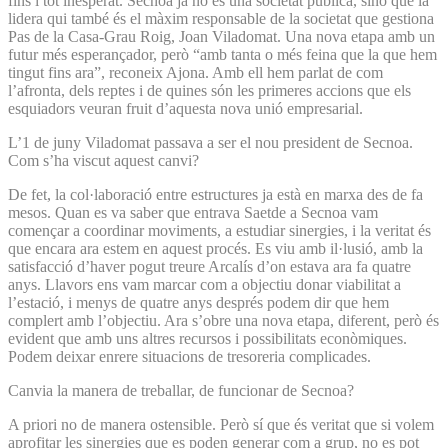
fins i tot inesperat. Secnoa ja no és una societat pública, sinó que la
lidera qui també és el màxim responsable de la societat que gestiona
Pas de la Casa-Grau Roig, Joan Viladomat. Una nova etapa amb un
futur més esperançador, però “amb tanta o més feina que la que hem
tingut fins ara”, reconeix Ajona. Amb ell hem parlat de com
l’afronta, dels reptes i de quines són les primeres accions que els
esquiadors veuran fruit d’aquesta nova unió empresarial.
L’1 de juny Viladomat passava a ser el nou president de Secnoa.
Com s’ha viscut aquest canvi?
De fet, la col·laboració entre estructures ja està en marxa des de fa
mesos. Quan es va saber que entrava Saetde a Secnoa vam
començar a coordinar moviments, a estudiar sinergies, i la veritat és
que encara ara estem en aquest procés. Es viu amb il·lusió, amb la
satisfacció d’haver pogut treure Arcalís d’on estava ara fa quatre
anys. Llavors ens vam marcar com a objectiu donar viabilitat a
l’estació, i menys de quatre anys després podem dir que hem
complert amb l’objectiu. Ara s’obre una nova etapa, diferent, però és
evident que amb uns altres recursos i possibilitats econòmiques.
Podem deixar enrere situacions de tresoreria complicades.
Canvia la manera de treballar, de funcionar de Secnoa?
A priori no de manera ostensible. Però sí que és veritat que si volem
aprofitar les sinergies que es poden generar com a grup, no es pot