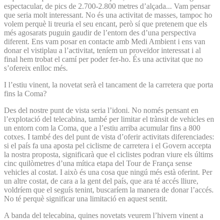
espectacular, de pics de 2.700-2.800 metres d’alçada... Vam pensar
que seria molt interessant. No és una activitat de masses, tampoc ho
volem perquè li treuria el seu encant, però sí que pretenem que els
més agosarats puguin gaudir de l’entorn des d’una perspectiva
diferent. Ens vam posar en contacte amb Medi Ambient i ens van
donar el vistiplau a l’activitat, teníem un proveïdor interessat i al
final hem trobat el camí per poder fer-ho. És una activitat que no
s’ofereix enlloc més.
I l’estiu vinent, la novetat serà el tancament de la carretera que porta
fins la Coma?
Des del nostre punt de vista seria l’idoni. No només pensant en
l’explotació del telecabina, també per limitar el trànsit de vehicles en
un entorn com la Coma, que a l’estiu arriba acumular fins a 800
cotxes. I també des del punt de vista d’oferir activitats diferenciades:
si el país fa una aposta pel ciclisme de carretera i el Govern accepta
la nostra proposta, significarà que el ciclistes podran viure els últims
cinc quilòmetres d’una mítica etapa del Tour de França sense
vehicles al costat. I això és una cosa que ningú més està oferint. Per
un altre costat, de cara a la gent del país, que ara té accés lliure,
voldríem que el seguís tenint, buscaríem la manera de donar l’accés.
No té perquè significar una limitació en aquest sentit.
A banda del telecabina, quines novetats veurem l’hivern vinent a