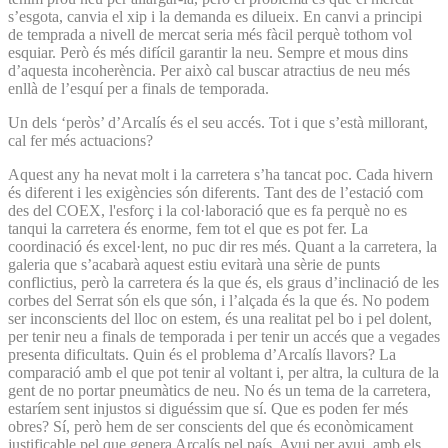
s’esgota, canvia el xip i la demanda es dilueix. En canvi a principi
de temprada a nivell de mercat seria més fàcil perquè tothom vol
esquiar. Però és més difícil garantir la neu. Sempre et mous dins
d’aquesta incoherència. Per això cal buscar atractius de neu més
enllà de l’esquí per a finals de temporada.
Un dels ‘peròs’ d’Arcalís és el seu accés. Tot i que s’està millorant,
cal fer més actuacions?
Aquest any ha nevat molt i la carretera s’ha tancat poc. Cada hivern
és diferent i les exigències són diferents. Tant des de l’estació com
des del COEX, l'esforç i la col·laboració que es fa perquè no es
tanqui la carretera és enorme, fem tot el que es pot fer. La
coordinació és excel·lent, no puc dir res més. Quant a la carretera, la
galeria que s’acabarà aquest estiu evitarà una sèrie de punts
conflictius, però la carretera és la que és, els graus d’inclinació de les
corbes del Serrat són els que són, i l’alçada és la que és. No podem
ser inconscients del lloc on estem, és una realitat pel bo i pel dolent,
per tenir neu a finals de temporada i per tenir un accés que a vegades
presenta dificultats. Quin és el problema d’Arcalís llavors? La
comparació amb el que pot tenir al voltant i, per altra, la cultura de la
gent de no portar pneumàtics de neu. No és un tema de la carretera,
estaríem sent injustos si diguéssim que sí. Que es poden fer més
obres? Sí, però hem de ser conscients del que és econòmicament
justificable pel que genera Arcalís pel país. Avui per avui, amb els