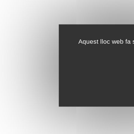
Aquest lloc web fa s