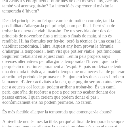
Pal Arinsal s’enorgulleix d’obrir més de deu mesos l’any, Arcalís
també vol aconseguir-ho? La intenció és esprémer al màxim la
temporada d’hivern?
Des del principi és un fet que vam tenir molt en compte, tant la
possibilitat d’allargar-la pel principi, com pel final. Però s’ha de
trobar la manera de viabilitzar-ho. De res serviria obrir des de
principis de novembre fins a mitjans o finals de maig, si no és
rendible. Hi ha fórmules per fer-ho, però la tècnica és una cosa i la
viabilitat econòmica, l’altra. Aquest any hem provat la fórmula
d’allargar la temporada i hem vist que pot ser viable, pot funcionar.
Seguirem treballant en aquest camí. Tenim pels propers anys
diverses alternatives per allargar la temporada d’hivern, que no té
perquè circumscriure's purament a l’esquí. El país no deixa de tenir
una demanda turística, al mateix temps que una necessitat de generar
atractiu pel període de primavera. Si ajuntem les dues coses i trobem
la manera d’oferir activitats a la neu, que puguin ser prou atractives
per a aquests col·lectius, podem arribar a trobar-ho. És un camí,
però, que s’ha de recórrer a poc a poc per no acabar donant dos
passos enrere. I quan creiem que podem donar el pas i
econòmicament ens ho podem permetre, ho farem.
És més factible allargar la temporada que començar-la abans?
A nivell de neu és més factible, perquè al final de temporada sempre
tenim prou neu per allargar-la, però el problema és que el mercat