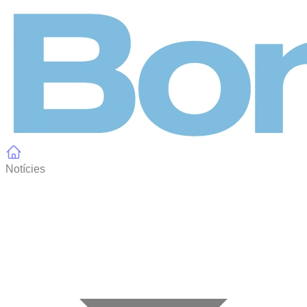
Panell de gestió de galetes
Notícies