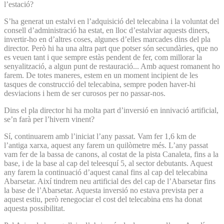
l’estació?
S’ha generat un estalvi en l’adquisició del telecabina i la voluntat del
consell d’administració ha estat, en lloc d’estalviar aquests diners,
invertir-ho en d’altres coses, algunes d’elles marcades dins del pla
director. Però hi ha una altra part que potser són secundàries, que no
es veuen tant i que sempre estàs pendent de fer, com millorar la
senyalització, a algun punt de restauració... Amb aquest romanent ho
farem. De totes maneres, estem en un moment incipient de les
tasques de construcció del telecabina, sempre poden haver-hi
desviacions i hem de ser curosos per no passar-nos.
Dins el pla director hi ha molta part d’inversió en innivació artificial,
se’n farà per l’hivern vinent?
Sí, continuarem amb l’iniciat l’any passat. Vam fer 1,6 km de
l’antiga xarxa, aquest any farem un quilòmetre més. L’any passat
vam fer de la bassa de canons, al costat de la pista Canaleta, fins a la
base, i de la base al cap del teleesquí 5, al sector debutants. Aquest
any farem la continuació d’aquest canal fins al cap del telecabina
Abarsetar. Així tindrem neu artificial des del cap de l’Abarsetar fins
la base de l’Abarsetar. Aquesta inversió no estava prevista per a
aquest estiu, però renegociar el cost del telecabina ens ha donat
aquesta possibilitat.