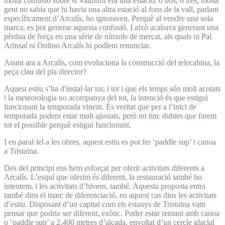
molta confusió sobre si Vallnord era una estació, o dos, o tres, molta
gent no sabia que hi havia una altra estació al fons de la vall, parlant
específicament d’Arcalís, ho ignoraven. Perquè al vendre una sola
marca, es pot generar aquesta confusió. I això acabava generant una
pèrdua de força en una sèrie de nínxols de mercat, als quals ni Pal
Arinsal ni Ordino Arcalís hi podíem renunciar.
Anant ara a Arcalís, com evoluciona la construcció del telecabina, la
peça clau del pla director?
Aquest estiu s’ha d'instal·lar tot, i tot i que els temps són molt acotats
i la meteorologia no acompanya del tot, la intenció és que estigui
funcionant la temporada vinent. És veritat que per a l’inici de
temporada podem estar molt ajustats, però no tinc dubtes que farem
tot el possible perquè estigui funcionant.
I en paral·lel a les obres, aquest estiu es pot fer ‘paddle sup’ i canoa
a Tristaina.
Des del principi ens hem esforçat per oferir activitats diferents a
Arcalís. L’esquí que oferim és diferent, la restauració també ho
intentem, i les activitats d’hivern, també. Aquesta proposta entra
també dins el marc de diferenciació, en aquest cas dins les activitats
d’estiu. Disposant d’un capital com els estanys de Tristaina vam
pensar que podria ser diferent, exòtic. Poder estar remant amb canoa
o ‘paddle sup’ a 2.400 metres d’alçada, envoltat d’un cercle glacial