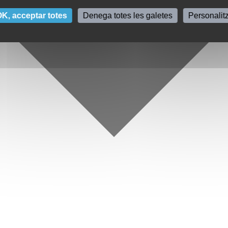
K, acceptar totes
Denega totes les galetes
Personalit