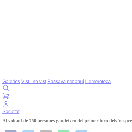
Galeries
Vist i no vist
Passava per aquí
Hemeroteca
Societat
Al voltant de 750 persones gaudeixen del primer torn dels Vespre