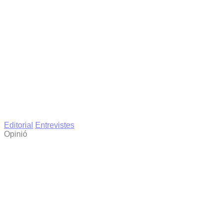
Editorial
Entrevistes
Opinió