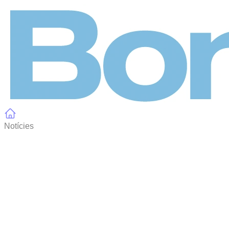
Panell de gestió de galetes
Notícies