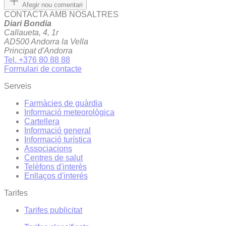
Afegir nou comentari
CONTACTA AMB NOSALTRES
Diari Bondia
Callaueta, 4, 1r
AD500 Andorra la Vella
Principat d'Andorra
Tel. +376 80 88 88
Formulari de contacte
Serveis
Farmàcies de guàrdia
Informació meteorològica
Cartellera
Informació general
Informació turística
Associacions
Centres de salut
Telèfons d'interès
Enllaços d'interés
Tarifes
Tarifes publicitat