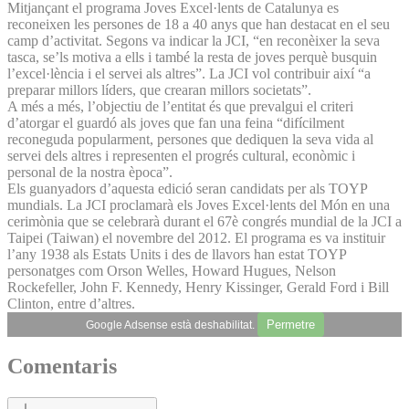
Mitjançant el programa Joves Excel·lents de Catalunya es
reconeixen les persones de 18 a 40 anys que han destacat en el seu
camp d’activitat. Segons va indicar la JCI, “en reconèixer la seva
tasca, se’ls motiva a ells i també la resta de joves perquè busquin
l’excel·lència i el servei als altres”. La JCI vol contribuir així “a
preparar millors líders, que crearan millors societats”.
A més a més, l’objectiu de l’entitat és que prevalgui el criteri
d’atorgar el guardó als joves que fan una feina “difícilment
reconeguda popularment, persones que dediquen la seva vida al
servei dels altres i representen el progrés cultural, econòmic i
personal de la nostra època”.
Els guanyadors d’aquesta edició seran candidats per als TOYP
mundials. La JCI proclamarà els Joves Excel·lents del Món en una
cerimònia que se celebrarà durant el 67è congrés mundial de la JCI a
Taipei (Taiwan) el novembre del 2012. El programa es va instituir
l’any 1938 als Estats Units i des de llavors han estat TOYP
personatges com Orson Welles, Howard Hugues, Nelson
Rockefeller, John F. Kennedy, Henry Kissinger, Gerald Ford i Bill
Clinton, entre d’altres.
Permetre
Google Adsense està deshabilitat.
Comentaris