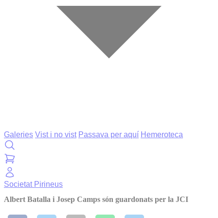
Galeries
Vist i no vist
Passava per aquí
Hemeroteca
Societat
Pirineus
Albert Batalla i Josep Camps són guardonats per la JCI