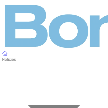
Panell de gestió de galetes
Notícies