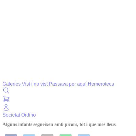
Galeries
Vist i no vist
Passava per aquí
Hemeroteca
Societat
Ordino
Alguns infants segueixen amb picors, tot i que més lleus