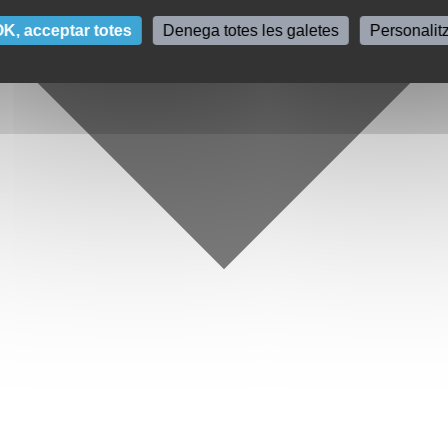
K, acceptar totes
Denega totes les galetes
Personalit