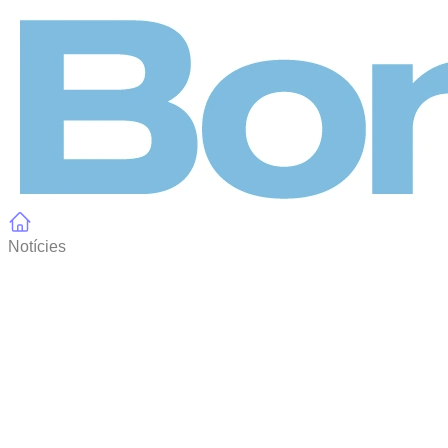
Panell de gestió de galetes
Notícies