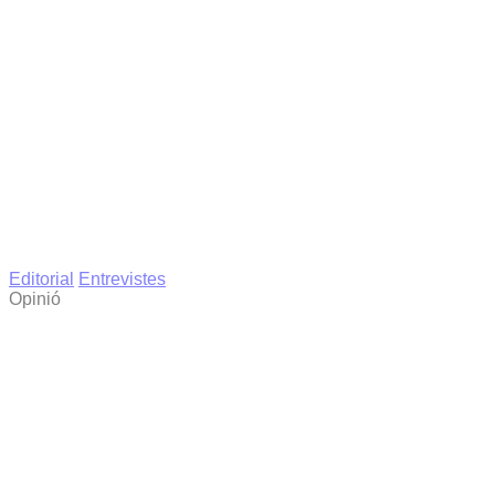
Editorial
Entrevistes
Opinió