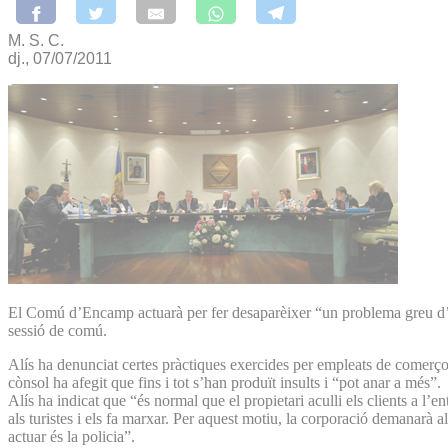
M. S. C.
dj., 07/07/2011
El Comú d’Encamp actuarà per fer desaparèixer “un problema greu d’asse
sessió de comú.
Alís ha denunciat certes pràctiques exercides per empleats de comerços 
cònsol ha afegit que fins i tot s’han produït insults i “pot anar a més”.
Alís ha indicat que “és normal que el propietari aculli els clients a l’
als turistes i els fa marxar. Per aquest motiu, la corporació demanarà 
actuar és la policia”.