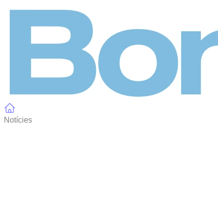
Panell de gestió de galetes
Notícies