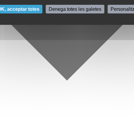
K, acceptar totes
Denega totes les galetes
Personalit