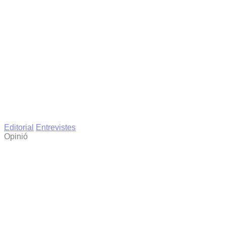
Editorial
Entrevistes
Opinió