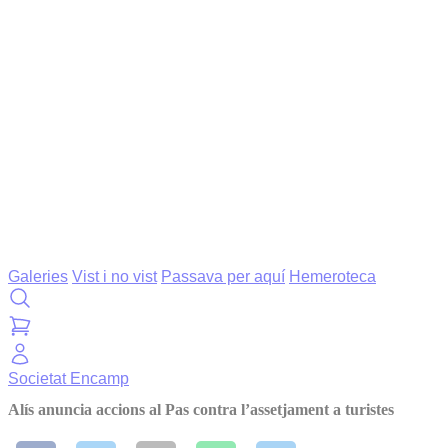
Galeries
Vist i no vist
Passava per aquí
Hemeroteca
Societat
Encamp
Alís anuncia accions al Pas contra l’assetjament a turistes