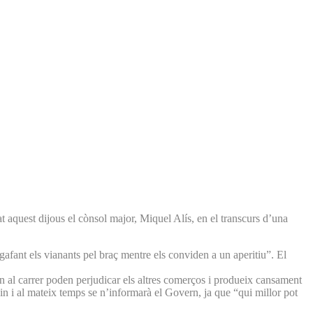
 aquest dijous el cònsol major, Miquel Alís, en el transcurs d’una
gafant els vianants pel braç mentre els conviden a un aperitiu”. El
aden al carrer poden perjudicar els altres comerços i produeix cansament
uin i al mateix temps se n’informarà el Govern, ja que “qui millor pot