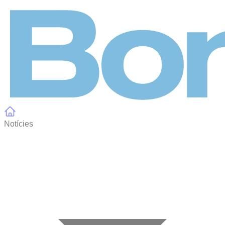
Panell de gestió de galetes
Notícies