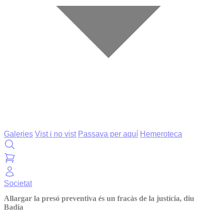
Galeries
Vist i no vist
Passava per aquí
Hemeroteca
Societat
Allargar la presó preventiva és un fracàs de la justícia, diu
Badia