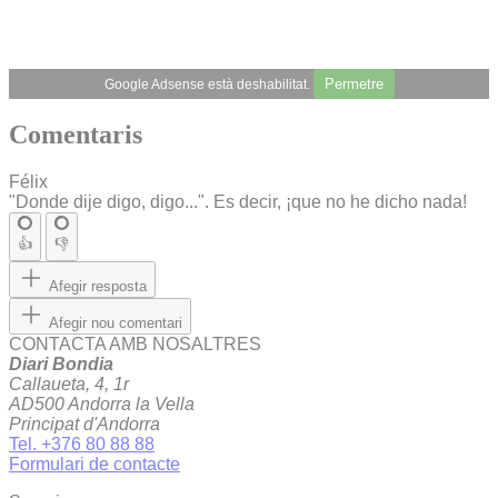
Permetre
Google Adsense està deshabilitat.
Comentaris
Félix
"Donde dije digo, digo...". Es decir, ¡que no he dicho nada!
👍
👎
Afegir resposta
Afegir nou comentari
CONTACTA AMB NOSALTRES
Diari Bondia
Callaueta, 4, 1r
AD500 Andorra la Vella
Principat d'Andorra
Tel. +376 80 88 88
Formulari de contacte