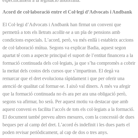
específicament a la legislació andorrana.
Acord de col·laboració entre el Col·legi d’Advocats i Andbank
El Col·legi d’Advocats i Andbank han firmat un conveni que
permetrà a tots els lletrats acollir-se a un pla de pensions amb
condicions especials. L’acord, però, va més enllà i estableix accions
de col·laboració mútua. Segons va explicar Badia, aquest segon
apartat té com a aspecte principal el suport de l’entitat financera a la
formació continuada dels col·legiats, ja que s’ha compromès a cobrir
la meitat dels costos dels cursos que s’impartiran. El degà va
remarcar que el dret evoluciona ràpidament i que per oferir una
atenció de qualitat cal formar-se. I això val diners. A més va afegir
que la formació continuada no és ara per ara una obligació però,
segons va afirmar, ho serà. Per aquest motiu va destacar que amb
aquest conveni es facilita l’accés de tots els col·legiats a la formació.
El document també preveu altres mesures, com la concessió de dues
beques per al camp del dret. L’acord és indefinit i les dues parts el
poden revisar periòdicament, al cap de dos o tres anys.