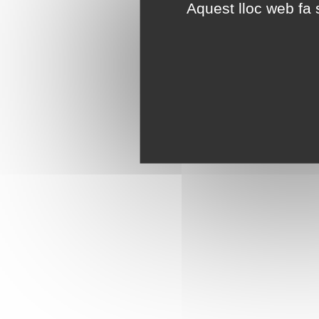
Aquest lloc web fa s