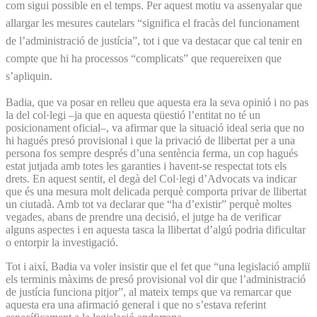
com sigui possible en el temps. Per aquest motiu va assenyalar que
allargar les mesures cautelars “significa el fracàs del funcionament
de l’administració de justícia”, tot i que va destacar que cal tenir en
compte que hi ha processos “complicats” que requereixen que
s’apliquin.
Badia, que va posar en relleu que aquesta era la seva opinió i no pas
la del col·legi –ja que en aquesta qüestió l’entitat no té un
posicionament oficial–, va afirmar que la situació ideal seria que no
hi hagués presó provisional i que la privació de llibertat per a una
persona fos sempre després d’una sentència ferma, un cop hagués
estat jutjada amb totes les garanties i havent-se respectat tots els
drets. En aquest sentit, el degà del Col·legi d’Advocats va indicar
que és una mesura molt delicada perquè comporta privar de llibertat
un ciutadà. Amb tot va declarar que “ha d’existir” perquè moltes
vegades, abans de prendre una decisió, el jutge ha de verificar
alguns aspectes i en aquesta tasca la llibertat d’algú podria dificultar
o entorpir la investigació.
Tot i així, Badia va voler insistir que el fet que “una legislació ampliï
els terminis màxims de presó provisional vol dir que l’administració
de justícia funciona pitjor”, al mateix temps que va remarcar que
aquesta era una afirmació general i que no s’estava referint