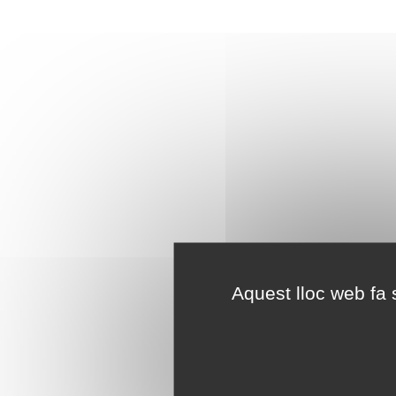
Aquest lloc web fa s