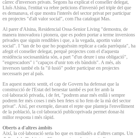
càrrec d'inversors privats. Segons ha explicat el conseller delegat,
Lluís Alsina, l'entitat va rebre peticions d'inversió pel triple del que
es demanava, el que mostra l'interès del sector privat per participar
en projectes "d'alt valor social", com l'ha catalogat Mas.
Al parer d'Alsina, Residencial Ossa-Senior Living "demostra, de
manera innovadora i pionera, que es poden portar a terme inversions
privades que siguin rendibles i que, a la vegada, aportin valor
social". I "tan de bo que ho poguéssim replicar a cada parròquia", ha
afegit el conseller delegat, perquè projectes com el d'aquesta
residència sociosanitària són, a part "d'un deure i una obligació",
"engrescadors" i "capaços d'unir tots els bàndols". A més, als
inversors també els fa "il·lusió" poder participar en projectes
necessaris per al país.
En aquest mateix sentit, el cap de Govern ha defensat que la
construcció de l'Estat del benestar també es pot fer amb la
col·laboració privada, i de fet, "podrem anar més enllà i sempre
podrem fer més coses i més ben fetes si ho fem de la mà del sector
privat". Així, per exemple, davant el repte que planteja l'envelliment
de la població, la col·laboració publicoprivada permet donar-hi
millor resposta i més ràpid.
Oberts a d'altres àmbits
Així, la col·laboració seria bo que es traslladés a d'altres camps. Un