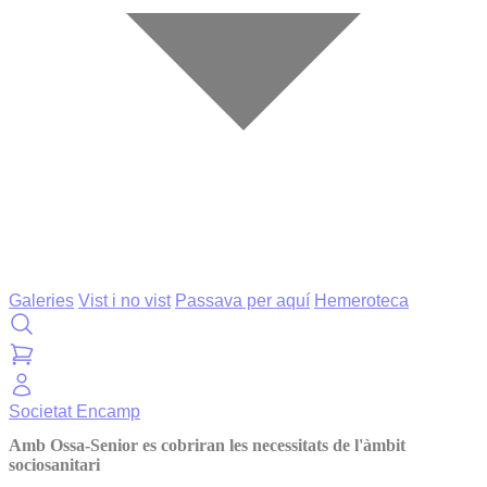
Galeries
Vist i no vist
Passava per aquí
Hemeroteca
Societat
Encamp
Amb Ossa-Senior es cobriran les necessitats de l'àmbit
sociosanitari