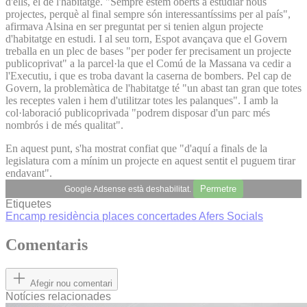
d'ells, el de l'habitatge. "Sempre estem oberts a estudiar nous
projectes, perquè al final sempre són interessantíssims per al país",
afirmava Alsina en ser preguntat per si tenien algun projecte
d'habitatge en estudi. I al seu torn, Espot avançava que el Govern
treballa en un plec de bases "per poder fer precisament un projecte
publicoprivat" a la parcel·la que el Comú de la Massana va cedir a
l'Executiu, i que es troba davant la caserna de bombers. Pel cap de
Govern, la problemàtica de l'habitatge té "un abast tan gran que totes
les receptes valen i hem d'utilitzar totes les palanques". I amb la
col·laboració publicoprivada "podrem disposar d'un parc més
nombrós i de més qualitat".
En aquest punt, s'ha mostrat confiat que "d'aquí a finals de la
legislatura com a mínim un projecte en aquest sentit el puguem tirar
endavant".
Permetre
Google Adsense està deshabilitat.
Etiquetes
Encamp
residència
places concertades
Afers Socials
Comentaris
Afegir nou comentari
Notícies relacionades