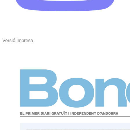
Versió impresa