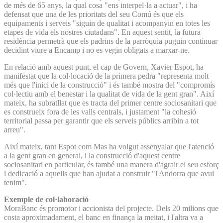
de més de 65 anys, la qual cosa "ens interpel·la a actuar", i ha
defensat que una de les prioritats del seu Comú és que els
equipaments i serveis "siguin de qualitat i acompanyin en totes les
etapes de vida els nostres ciutadans". En aquest sentit, la futura
residència permetrà que els padrins de la parròquia puguin continuar
decidint viure a Encamp i no es vegin obligats a marxar-ne.
En relació amb aquest punt, el cap de Govern, Xavier Espot, ha
manifestat que la col·locació de la primera pedra "representa molt
més que l'inici de la construcció" i és també mostra del "compromís
col·lectiu amb el benestar i la qualitat de vida de la gent gran". Així
mateix, ha subratllat que es tracta del primer centre sociosanitari que
es construeix fora de les valls centrals, i justament "la cohesió
territorial passa per garantir que els serveis públics arribin a tot
arreu".
Així mateix, tant Espot com Mas ha volgut assenyalar que l'atenció
a la gent gran en general, i la construcció d'aquest centre
sociosanitari en particular, és també una manera d'agrair el seu esforç
i dedicació a aquells que han ajudat a construir "l'Andorra que avui
tenim".
Exemple de col·laboració
MoraBanc és promotor i accionista del projecte. Dels 20 milions que
costa aproximadament, el banc en finança la meitat, i l'altra va a