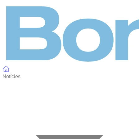
Panell de gestió de galetes
Notícies