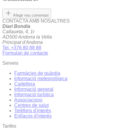
Afegir nou comentari
CONTACTA AMB NOSALTRES
Diari Bondia
Callaueta, 4, 1r
AD500 Andorra la Vella
Principat d'Andorra
Tel. +376 80 88 88
Formulari de contacte
Serveis
Farmàcies de guàrdia
Informació meteorològica
Cartellera
Informació general
Informació turística
Associacions
Centres de salut
Telèfons d'interès
Enllaços d'interés
Tarifes