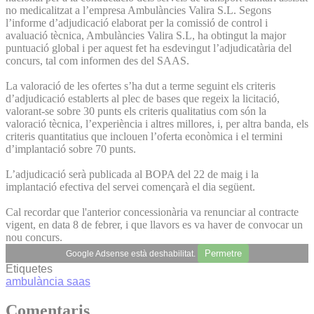
no medicalitzat a l’empresa Ambulàncies Valira S.L. Segons
l’informe d’adjudicació elaborat per la comissió de control i
avaluació tècnica, Ambulàncies Valira S.L, ha obtingut la major
puntuació global i per aquest fet ha esdevingut l’adjudicatària del
concurs, tal com informen des del SAAS.
La valoració de les ofertes s’ha dut a terme seguint els criteris
d’adjudicació establerts al plec de bases que regeix la licitació,
valorant-se sobre 30 punts els criteris qualitatius com són la
valoració tècnica, l’experiència i altres millores, i, per altra banda, els
criteris quantitatius que inclouen l’oferta econòmica i el termini
d’implantació sobre 70 punts.
L’adjudicació serà publicada al BOPA del 22 de maig i la
implantació efectiva del servei començarà el dia següent.
Cal recordar que l'anterior concessionària va renunciar al contracte
vigent, en data 8 de febrer, i que llavors es va haver de convocar un
nou concurs.
Permetre
Google Adsense està deshabilitat.
Etiquetes
ambulància
saas
Comentaris