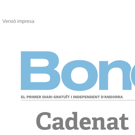
Versió impresa