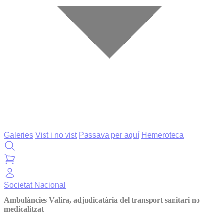
Galeries
Vist i no vist
Passava per aquí
Hemeroteca
Societat
Nacional
Ambulàncies Valira, adjudicatària del transport sanitari no
medicalitzat