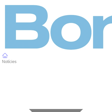
Panell de gestió de galetes
Notícies