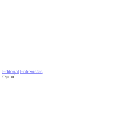
Editorial
Entrevistes
Opinió