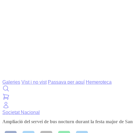
Galeries
Vist i no vist
Passava per aquí
Hemeroteca
Societat
Nacional
Ampliació del servei de bus nocturn durant la festa major de Sant 