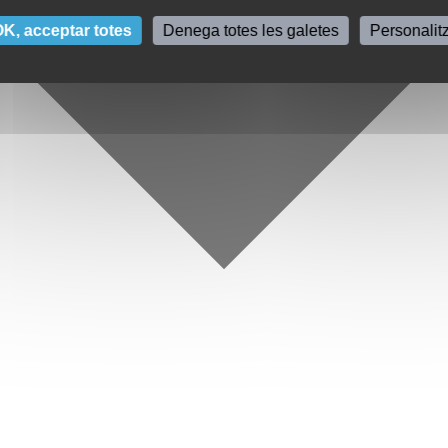
K, acceptar totes
Denega totes les galetes
Personalit