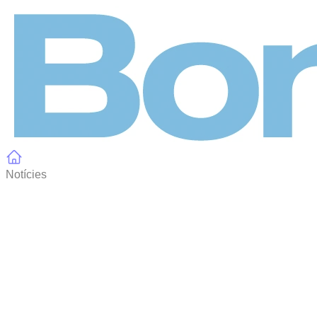
Panell de gestió de galetes
Notícies