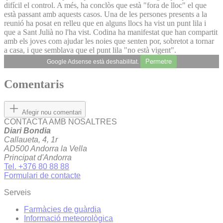
difícil el control. A més, ha conclòs que està "fora de lloc" el que
està passant amb aquests casos. Una de les persones presents a la
reunió ha posat en relleu que en alguns llocs ha vist un punt lila i
que a Sant Julià no l'ha vist. Codina ha manifestat que han compartit
amb els joves com ajudar les noies que senten por, sobretot a tornar
a casa, i que semblava que el punt lila "no està vigent".
Permetre
Google Adsense està deshabilitat.
Comentaris
Afegir nou comentari
CONTACTA AMB NOSALTRES
Diari Bondia
Callaueta, 4, 1r
AD500 Andorra la Vella
Principat d'Andorra
Tel. +376 80 88 88
Formulari de contacte
Serveis
Farmàcies de guàrdia
Informació meteorològica