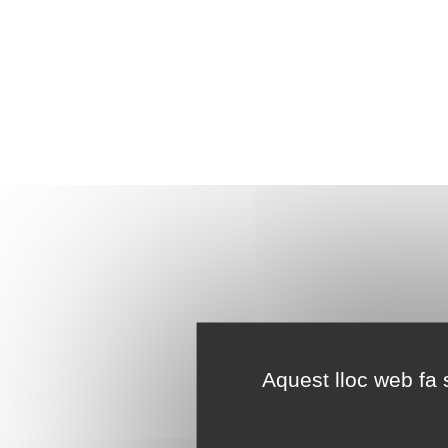
Aquest lloc web fa s