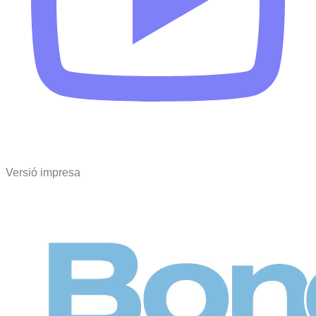
Versió impresa