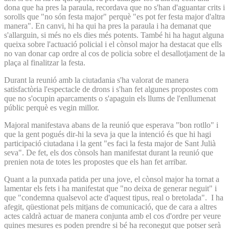
dona que ha pres la paraula, recordava que no s'han d'aguantar crits i
sorolls que "no són festa major" perquè "es pot fer festa major d'altra
manera". En canvi, hi ha qui ha pres la paraula i ha demanat que
s'allarguin, si més no els dies més potents. També hi ha hagut alguna
queixa sobre l'actuació policial i el cònsol major ha destacat que ells
no van donar cap ordre al cos de policia sobre el desallotjament de la
plaça al finalitzar la festa.
Durant la reunió amb la ciutadania s'ha valorat de manera
satisfactòria l'espectacle de drons i s'han fet algunes propostes com
que no s'ocupin aparcaments o s'apaguin els llums de l'enllumenat
públic perquè es vegin millor.
Majoral manifestava abans de la reunió que esperava "bon rotllo" i
que la gent pogués dir-hi la seva ja que la intenció és que hi hagi
participació ciutadana i la gent "es faci la festa major de Sant Julià
seva". De fet, els dos cònsols han manifestat durant la reunió que
prenien nota de totes les propostes que els han fet arribar.
Quant a la punxada patida per una jove, el cònsol major ha tornat a
lamentar els fets i ha manifestat que "no deixa de generar neguit" i
que "condemna qualsevol acte d'aquest tipus, real o bretolada". I ha
afegit, qüestionat pels mitjans de comunicació, que de cara a altres
actes caldrà actuar de manera conjunta amb el cos d'ordre per veure
quines mesures es poden prendre si bé ha reconegut que potser serà