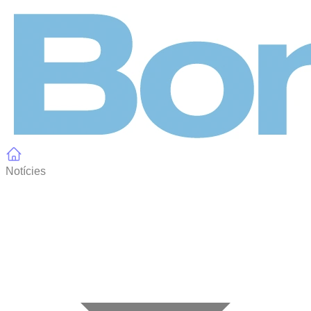
Panell de gestió de galetes
Notícies