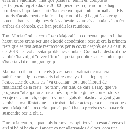
es fa una valoració "més que positiva" tenint en compte la
participació registrada, de 20.000 persones, i que no hi ha hagut
problemes importants i tot s'ha desenvolupat amb "normalitat". Els
horaris d'acabament de la festa i que no hi hagi hagut "cap grup
potent", han estat algunes de les qüestions que els ciutadans han fet
arribar als cònsols, que han presidit les reunions.
Tant Mireia Codina com Josep Majoral han comentat que no hi ha
hagut grups grans per una qüestió econòmica i perquè era la primera
festa que es feia sense restriccions per la covid després dels aldarulls
del 2019 i es volia evitar problemes similars. Codina ha destacat que
també s'ha volgut "diversificar" i apostar per altres actes amb el que
s'ha estalviat en un gran grup.
Majoral ha fet notar que els joves havien valorat de manera
satisfactòria alguns concerts i altres menys, i ha afegit que
l'espectacle de drons els "va encantar" tot i que l'horari de
finalització de la festa "no tant". Per tant, de cara a l'any que ve
proposen "allargar una mica més", que hi hagi més contenidors a
Verge de Canòlich, o que s'evitin els gots de plàstic. La gent gran
també ha manifestat que han trobat a faltar actes per a ells i en aquest
sentit Majoral ha recordat que el que hi havia previst es va haver de
suspendre per la pluja.
Durant la reunió, i quant als horaris, les opinions han estat diverses i
així si bé hi havia qui apostava per allargar-los d'altres, com una