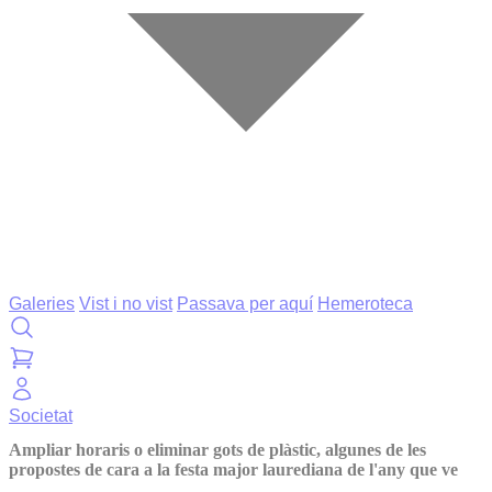
Galeries
Vist i no vist
Passava per aquí
Hemeroteca
Societat
Ampliar horaris o eliminar gots de plàstic, algunes de les
propostes de cara a la festa major laurediana de l'any que ve