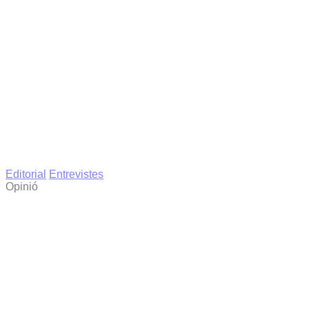
Editorial
Entrevistes
Opinió