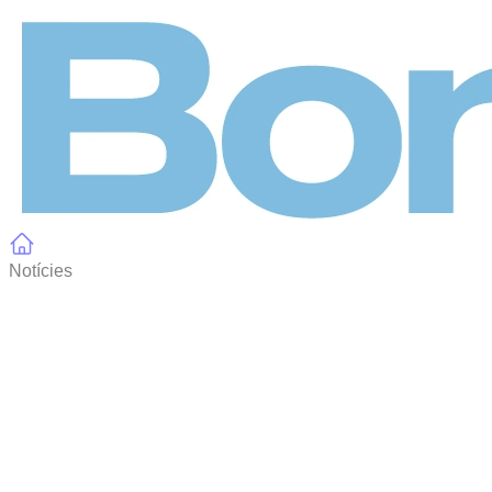
Panell de gestió de galetes
Notícies