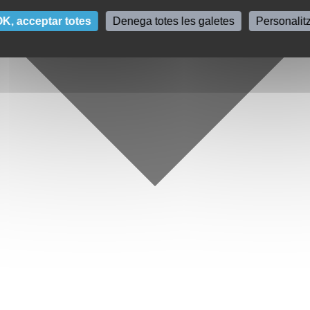
K, acceptar totes
Denega totes les galetes
Personalit