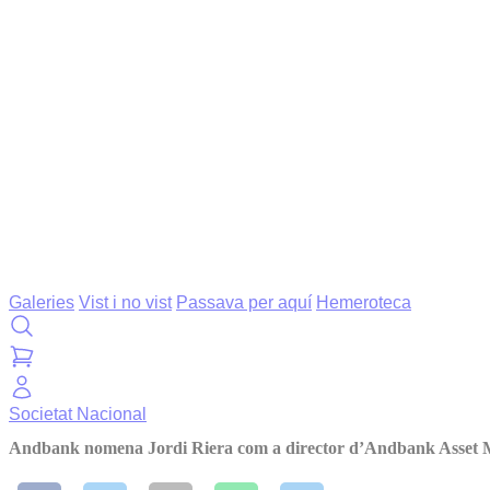
Galeries
Vist i no vist
Passava per aquí
Hemeroteca
Societat
Nacional
Andbank nomena Jordi Riera com a director d’Andbank Asset