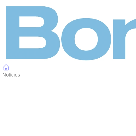
Panell de gestió de galetes
Notícies