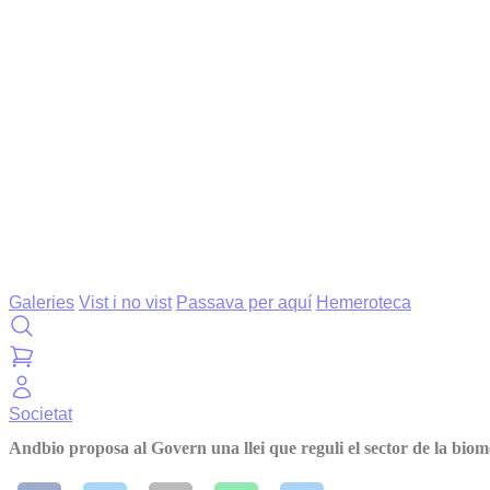
Galeries
Vist i no vist
Passava per aquí
Hemeroteca
Societat
Andbio proposa al Govern una llei que reguli el sector de la biom