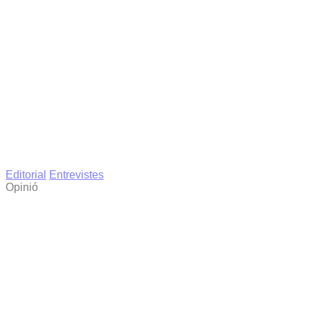
Editorial
Entrevistes
Opinió