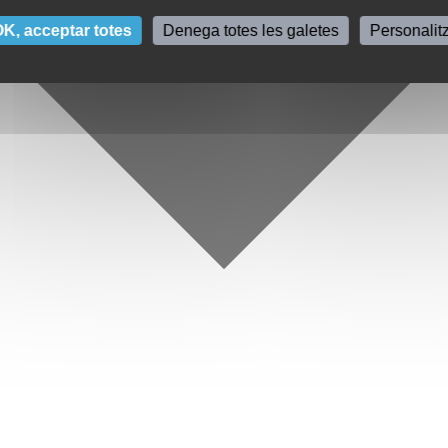
K, acceptar totes
Denega totes les galetes
Personalit