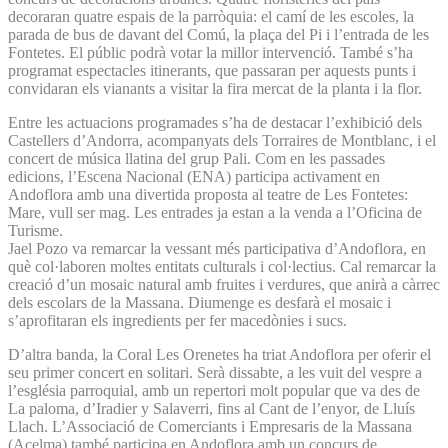
decoraran quatre espais de la parròquia: el camí de les escoles, la
parada de bus de davant del Comú, la plaça del Pi i l’entrada de les
Fontetes. El públic podrà votar la millor intervenció. També s’ha
programat espectacles itinerants, que passaran per aquests punts i
convidaran els vianants a visitar la fira mercat de la planta i la flor.
Entre les actuacions programades s’ha de destacar l’exhibició dels
Castellers d’Andorra, acompanyats dels Torraires de Montblanc, i el
concert de música llatina del grup Pali. Com en les passades
edicions, l’Escena Nacional (ENA) participa activament en
Andoflora amb una divertida proposta al teatre de Les Fontetes:
Mare, vull ser mag. Les entrades ja estan a la venda a l’Oficina de
Turisme.
Jael Pozo va remarcar la vessant més participativa d’Andoflora, en
què col·laboren moltes entitats culturals i col·lectius. Cal remarcar la
creació d’un mosaic natural amb fruites i verdures, que anirà a càrrec
dels escolars de la Massana. Diumenge es desfarà el mosaic i
s’aprofitaran els ingredients per fer macedònies i sucs.
D’altra banda, la Coral Les Orenetes ha triat Andoflora per oferir el
seu primer concert en solitari. Serà dissabte, a les vuit del vespre a
l’església parroquial, amb un repertori molt popular que va des de
La paloma, d’Iradier y Salaverri, fins al Cant de l’enyor, de Lluís
Llach. L’Associació de Comerciants i Empresaris de la Massana
(Acelma) també participa en Andoflora amb un concurs de