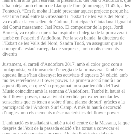
haurà una altra gran estrena: la presentació del ball d’Andoflora, que
s’ha batejat amb el nom de Llamp de flors (diumenge, 11.45 h, a les
Fontetes). “Em fa molta il·lusió presentar aquest projecte perquè ha
estat una fusió entre la Grossband i l’Esbart de les Valls del Nord”,
va explicar la consellera de Cultura, Participació Ciutadana i Igualtat
del Comú massanenc, Jael Pozo. El compositor de la peça, Jordi
Barceló, va explicar que s’ha inspirat en l’alegria de la primavera i
també en l’esperit d’Andoflora. Per la seva banda, la directora de
l’Esbart de les Valls del Nord, Sandra Tudó, va assegurar que la
coreografia estarà carregada de sorpreses, amb molts elements
divertits.
Justament, el cartell d’Andoflora 2017, amb el color groc com a
protagonista, vol transmetre l’energia de la primavera. També en
aquesta línia s’han dissenyat les activitats d’aquesta 24 edició, amb
moltes referències al flower power. La primera acció tindrà lloc
aquest dijous, en què s’ha programat un sopar temàtic del Tast
Music coincidint amb la setmana d’Andoflora. També hi haurà el
Surf flower power, una activitat divertida per experimentar les
sensacions que es tenen a sobre d’una planxa de surf, gràcies a la
participació de l’Andorra Surf Camp. A més hi haurà decoració
d’ungles amb els elements més característics del flower power.
L’animació es traslladarà també a tot el centre de la Massana, ja que
després de l’èxit de la passada edició s’ha tornat a convocar el
concurs de decoracions urbanes. Quatre floristeries del país