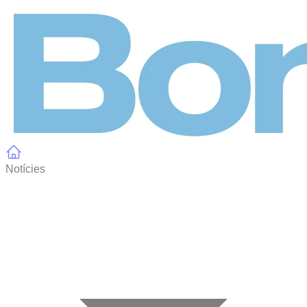
Panell de gestió de galetes
Notícies