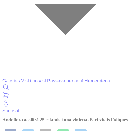
Galeries
Vist i no vist
Passava per aquí
Hemeroteca
Societat
Andoflora acollirà 25 estands i una vintena d’activitats lúdiques