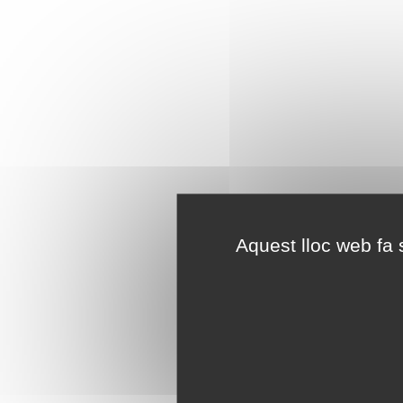
Aquest lloc web fa s