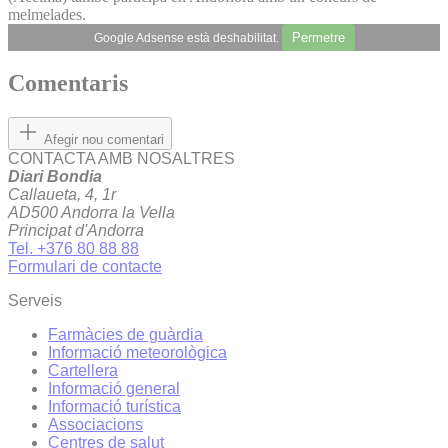
melmelades.
Permetre
Google Adsense està deshabilitat.
Comentaris
Afegir nou comentari
CONTACTA AMB NOSALTRES
Diari Bondia
Callaueta, 4, 1r
AD500 Andorra la Vella
Principat d'Andorra
Tel. +376 80 88 88
Formulari de contacte
Serveis
Farmàcies de guàrdia
Informació meteorològica
Cartellera
Informació general
Informació turística
Associacions
Centres de salut