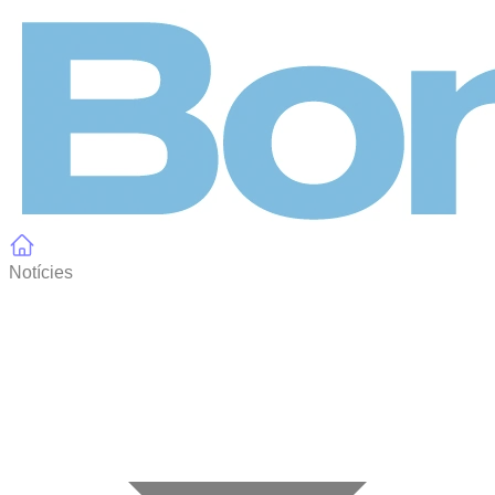
Panell de gestió de galetes
Notícies