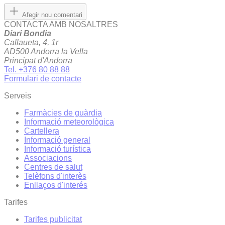
Afegir nou comentari
CONTACTA AMB NOSALTRES
Diari Bondia
Callaueta, 4, 1r
AD500 Andorra la Vella
Principat d'Andorra
Tel. +376 80 88 88
Formulari de contacte
Serveis
Farmàcies de guàrdia
Informació meteorològica
Cartellera
Informació general
Informació turística
Associacions
Centres de salut
Telèfons d'interès
Enllaços d'interés
Tarifes
Tarifes publicitat