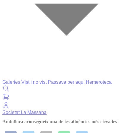
Galeries
Vist i no vist
Passava per aquí
Hemeroteca
Societat
La Massana
Andoflora aconsegueix una de les afluències més elevades