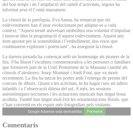
del bon temps i de l’ampliació del cartell d’activitats, segons ha
informat avui el Comú massanenc.
La cònsol de la parròquia, Eva Sansa, ha remarcat que els
esdeveniments han d’anar evolucionant per adaptar-se a cada
context. “Aquest trentè aniversari simbolitza una voluntat d’impulsar
i innovar dins la programació d’aquest esdeveniment. Aquest any
hem apostat per la sostenibilitat i l’embelliment, dos eixos que
continuarem explorant i potenciant", ha assegurat la cònsol.
La darrera jornada ha començat amb un homenatge als pioners de la
fira. S'ha lliurat l’escultura commemorativa a les persones o familiars
que formaven part de la Unió Proturisme de la Massana i també als
cònsols d’aleshores: Josep Montané i Jordi Font, que va morir
recentment. La fira ha tancat les portes amb l’entrega de premis del
concurs de dibuix. Quant a les activitats, hi ha hagut cues als tallers
infantils i a l’observació diürna del sol. A més, les sessions
astronòmiques nocturnes i les actuacions musicals han tingut bona
acollida. També han tingut molt èxit les ornamentacions florals, que
s’han convertit en els espais més fotografiats pels visitants.
Permetre
Google Adsense està deshabilitat.
Comentaris