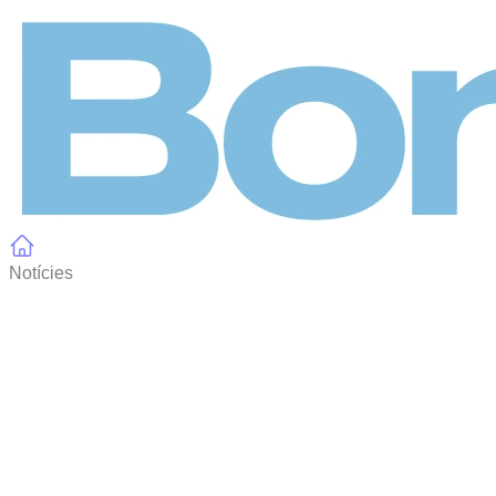
Panell de gestió de galetes
Notícies