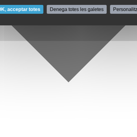
K, acceptar totes
Denega totes les galetes
Personalit