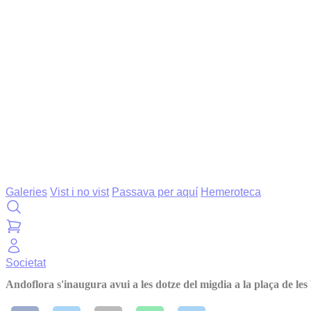
Galeries
Vist i no vist
Passava per aquí
Hemeroteca
Societat
Andoflora s'inaugura avui a les dotze del migdia a la plaça de les