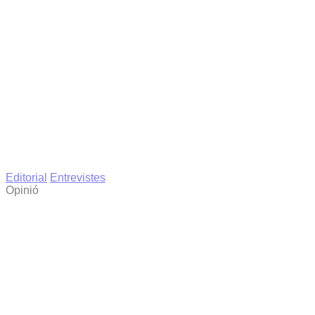
Editorial
Entrevistes
Opinió