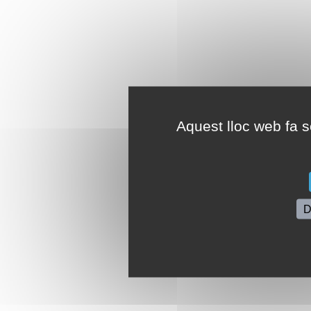
Aquest lloc web fa se
D