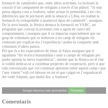
formació de catàstrofes que, entre altres activitats, va incloure la
creació d’un campament de refugiats a través d’un plànol. “Si mai
passa alguna cosa a Andorra, saber actuar és primordial, i tot i les
diferències que hi pot haver amb la situació a Líbia, en realitat la
formació és extrapolable a qualsevol tipus de catàstrofe”, assegura.
De la seva banda, la Jèssica destaca la formació en YABC, un
programa que concep la joventut com a agent de canvi del
comportament, i assegura que li va impactar especialment que un
grup de voluntaris que es trobaven a un camp de refugiats els
visitessin per explicar-los l’experiència i poder-la compartir amb
voluntaris d’altres països.
Pel que fa a les expectatives de futur, la Yaiza assegura que li
agradaria “fer recerca humanitària i anar a camps de refugiats per
poder aportar la meva experiència”, mentre que la Jèssica no té clar
si voldrà dedicar-se a coordinar projectes de cooperació, però sí que
està convençuda que vol continuar aprenent sobre aquest camp i que
l’any vinent “vull col·laborar en tot el que calgui en l’organització
del vuitè Atlantis, que tindrà lloc a Andorra”.
Permetre
Google Adsense està deshabilitat.
Comentaris