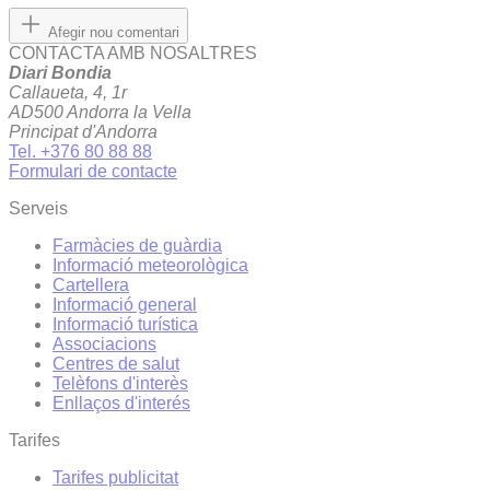
Afegir nou comentari
CONTACTA AMB NOSALTRES
Diari Bondia
Callaueta, 4, 1r
AD500 Andorra la Vella
Principat d'Andorra
Tel. +376 80 88 88
Formulari de contacte
Serveis
Farmàcies de guàrdia
Informació meteorològica
Cartellera
Informació general
Informació turística
Associacions
Centres de salut
Telèfons d'interès
Enllaços d'interés
Tarifes
Tarifes publicitat