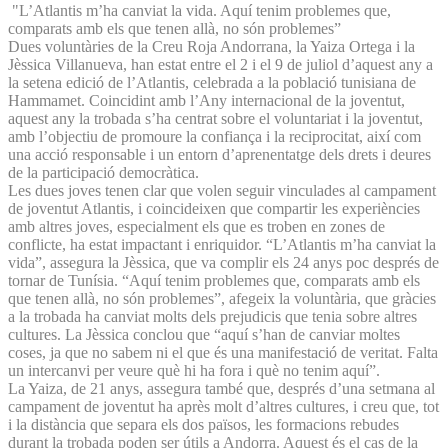
"L’Atlantis m’ha canviat la vida. Aquí tenim problemes que,
comparats amb els que tenen allà, no són problemes”
Dues voluntàries de la Creu Roja Andorrana, la Yaiza Ortega i la
Jèssica Villanueva, han estat entre el 2 i el 9 de juliol d’aquest any a
la setena edició de l’Atlantis, celebrada a la població tunisiana de
Hammamet. Coincidint amb l’Any internacional de la joventut,
aquest any la trobada s’ha centrat sobre el voluntariat i la joventut,
amb l’objectiu de promoure la confiança i la reciprocitat, així com
una acció responsable i un entorn d’aprenentatge dels drets i deures
de la participació democràtica.
Les dues joves tenen clar que volen seguir vinculades al campament
de joventut Atlantis, i coincideixen que compartir les experiències
amb altres joves, especialment els que es troben en zones de
conflicte, ha estat impactant i enriquidor. “L’Atlantis m’ha canviat la
vida”, assegura la Jèssica, que va complir els 24 anys poc després de
tornar de Tunísia. “Aquí tenim problemes que, comparats amb els
que tenen allà, no són problemes”, afegeix la voluntària, que gràcies
a la trobada ha canviat molts dels prejudicis que tenia sobre altres
cultures. La Jèssica conclou que “aquí s’han de canviar moltes
coses, ja que no sabem ni el que és una manifestació de veritat. Falta
un intercanvi per veure què hi ha fora i què no tenim aquí”.
La Yaiza, de 21 anys, assegura també que, després d’una setmana al
campament de joventut ha après molt d’altres cultures, i creu que, tot
i la distància que separa els dos països, les formacions rebudes
durant la trobada poden ser útils a Andorra. Aquest és el cas de la