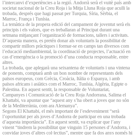
l’intercanvi d’experiències a la regió. Andorrà serà el vuitè país amb
societat nacional de la Creu Roja i la Mitja Lluna Roja que aculli la
trobada, després que hagi passat per Turquia, Síria, Sèrbia, el
Marroc, França i Tunísia.
La temàtica de la propera edició del campament de joventut serà els
principis i els valors, que es treballaran al Principat durant una
setmana mitjançant l’organització de formacions, tallers i activitats.
D’aquesta manera, es pretén donar als voluntaris la possibilitat de
compartir millors pràctiques i formar-se en camps tan diversos com
l’educació mediambiental, la coordinació de projectes, l’actuació en
cas d’emergència o la promoció d’una conducta responsable, entre
altres.
La trobada, que aplegarà una seixantena de voluntaris i una vintena
de ponents, comptarà amb un bon nombre de representants dels
països europeus, com Grècia, Croàcia, Itàlia o Espanya, i amb
països africans i asiàtics com el Marroc, Tunísia, Algèria, Egipte o
Palestina. En aquest sentit, la responsable de Voluntariat,
Campanyes i Comunicació de la Creu Roja Andorrana, Salima el
Khattabi, va apuntar que “aquest any s’ha obert a joves que no són
de la Mediterrània, com ara Alemanya”.
Segons El Khattabi, el més important de l’esdeveniment “serà
l’oportunitat per als joves d’Andorra de participar en una trobada
d’aquesta importància”. En aquest sentit, va explicar que l’any
vinent “tindrem la possibilitat que vinguin 15 persones d’Andorra, i
convidar joves d’altres col·lectius”, mentre que fa dos anys només hi