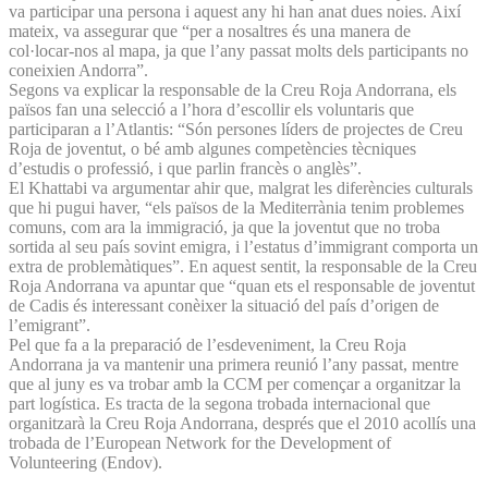
va participar una persona i aquest any hi han anat dues noies. Així
mateix, va assegurar que “per a nosaltres és una manera de
col·locar-nos al mapa, ja que l’any passat molts dels participants no
coneixien Andorra”.
Segons va explicar la responsable de la Creu Roja Andorrana, els
països fan una selecció a l’hora d’escollir els voluntaris que
participaran a l’Atlantis: “Són persones líders de projectes de Creu
Roja de joventut, o bé amb algunes competències tècniques
d’estudis o professió, i que parlin francès o anglès”.
El Khattabi va argumentar ahir que, malgrat les diferències culturals
que hi pugui haver, “els països de la Mediterrània tenim problemes
comuns, com ara la immigració, ja que la joventut que no troba
sortida al seu país sovint emigra, i l’estatus d’immigrant comporta un
extra de problemàtiques”. En aquest sentit, la responsable de la Creu
Roja Andorrana va apuntar que “quan ets el responsable de joventut
de Cadis és interessant conèixer la situació del país d’origen de
l’emigrant”.
Pel que fa a la preparació de l’esdeveniment, la Creu Roja
Andorrana ja va mantenir una primera reunió l’any passat, mentre
que al juny es va trobar amb la CCM per començar a organitzar la
part logística. Es tracta de la segona trobada internacional que
organitzarà la Creu Roja Andorrana, després que el 2010 acollís una
trobada de l’European Network for the Development of
Volunteering (Endov).