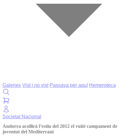
Galeries
Vist i no vist
Passava per aquí
Hemeroteca
Societat
Nacional
Andorra acollirà l’estiu del 2012 el vuitè campament de
joventut del Mediterrani