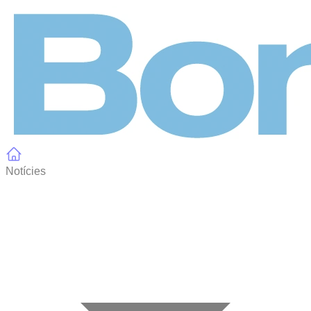
Panell de gestió de galetes
Notícies