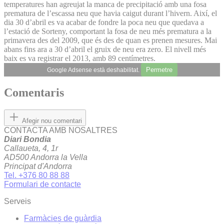
temperatures han agreujat la manca de precipitació amb una fosa
prematura de l’escassa neu que havia caigut durant l’hivern. Així, el
dia 30 d’abril es va acabar de fondre la poca neu que quedava a
l’estació de Sorteny, comportant la fosa de neu més prematura a la
primavera des del 2009, que és des de quan es prenen mesures. Mai
abans fins ara a 30 d’abril el gruix de neu era zero. El nivell més
baix es va registrar el 2013, amb 89 centímetres.
Permetre
Google Adsense està deshabilitat.
Comentaris
Afegir nou comentari
CONTACTA AMB NOSALTRES
Diari Bondia
Callaueta, 4, 1r
AD500 Andorra la Vella
Principat d'Andorra
Tel. +376 80 88 88
Formulari de contacte
Serveis
Farmàcies de guàrdia