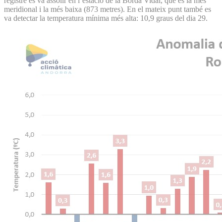
registre es va assolir en l’estació de la Borda Vidal, que és la més
meridional i la més baixa (873 metres). En el mateix punt també es
va detectar la temperatura mínima més alta: 10,9 graus del dia 29.