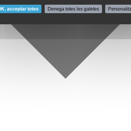
K, acceptar totes
Denega totes les galetes
Personalit