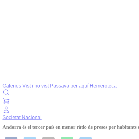
Galeries
Vist i no vist
Passava per aquí
Hemeroteca
Societat
Nacional
Andorra és el tercer país en menor ràtio de presos per habitants