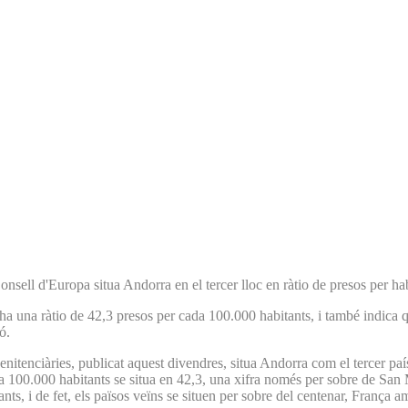
nsell d'Europa situa Andorra en el tercer lloc en ràtio de presos per ha
a una ràtio de 42,3 presos per cada 100.000 habitants, i també indica q
ó.
 penitenciàries, publicat aquest divendres, situa Andorra com el tercer 
ada 100.000 habitants se situa en 42,3, una xifra només per sobre de San
nts, i de fet, els països veïns se situen per sobre del centenar, França