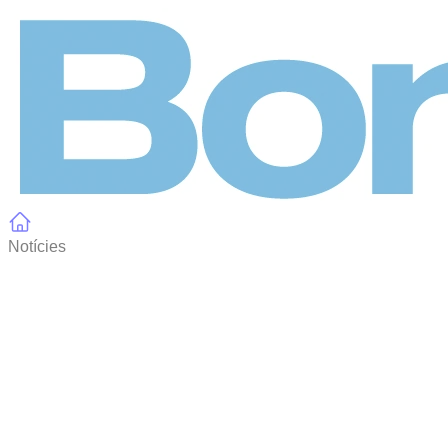
Panell de gestió de galetes
Notícies