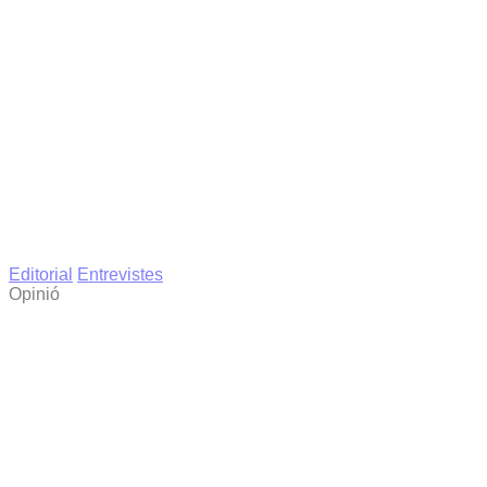
Editorial
Entrevistes
Opinió