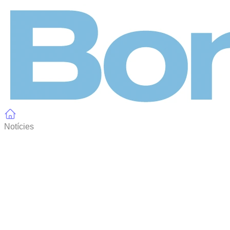
Panell de gestió de galetes
Notícies