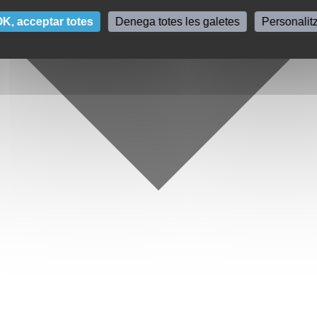
K, acceptar totes
Denega totes les galetes
Personalit