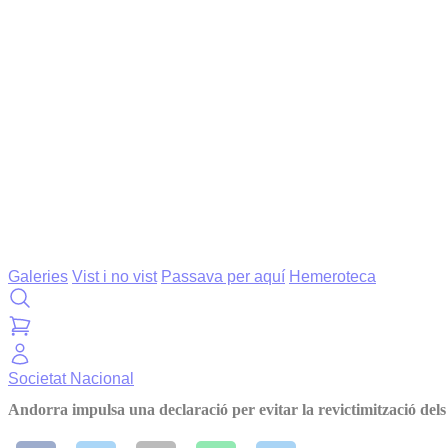
Galeries
Vist i no vist
Passava per aquí
Hemeroteca
Societat
Nacional
Andorra impulsa una declaració per evitar la revictimització dels