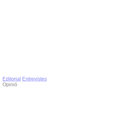
Editorial
Entrevistes
Opinió