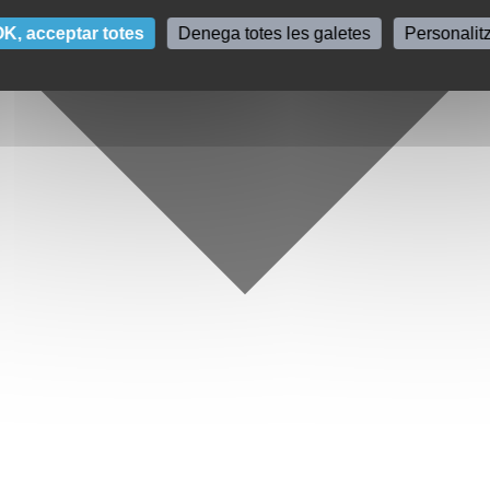
K, acceptar totes
Denega totes les galetes
Personalit