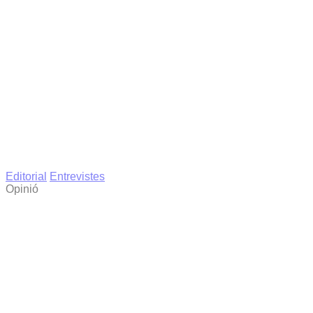
Editorial
Entrevistes
Opinió