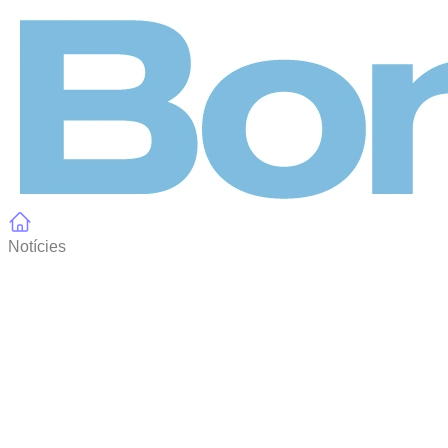
Panell de gestió de galetes
Notícies