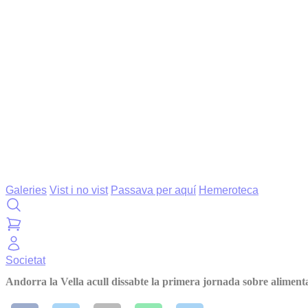
Galeries
Vist i no vist
Passava per aquí
Hemeroteca
Societat
Andorra la Vella acull dissabte la primera jornada sobre alimenta