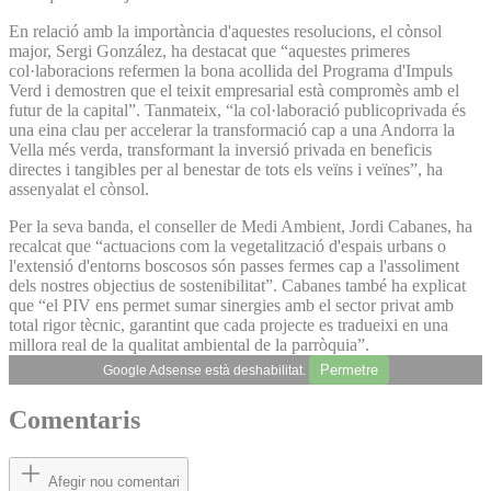
En relació amb la importància d'aquestes resolucions, el cònsol
major, Sergi González, ha destacat que “aquestes primeres
col·laboracions refermen la bona acollida del Programa d'Impuls
Verd i demostren que el teixit empresarial està compromès amb el
futur de la capital”. Tanmateix, “la col·laboració publicoprivada és
una eina clau per accelerar la transformació cap a una Andorra la
Vella més verda, transformant la inversió privada en beneficis
directes i tangibles per al benestar de tots els veïns i veïnes”, ha
assenyalat el cònsol.
Per la seva banda, el conseller de Medi Ambient, Jordi Cabanes, ha
recalcat que “actuacions com la vegetalització d'espais urbans o
l'extensió d'entorns boscosos són passes fermes cap a l'assoliment
dels nostres objectius de sostenibilitat”. Cabanes també ha explicat
que “el PIV ens permet sumar sinergies amb el sector privat amb
total rigor tècnic, garantint que cada projecte es tradueixi en una
millora real de la qualitat ambiental de la parròquia”.
Permetre
Google Adsense està deshabilitat.
Comentaris
Afegir nou comentari