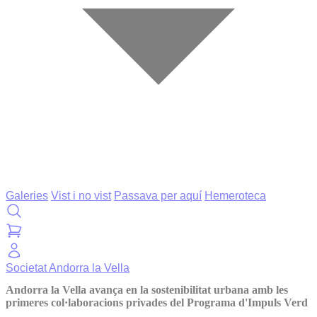
Galeries
Vist i no vist
Passava per aquí
Hemeroteca
Societat
Andorra la Vella
Andorra la Vella avança en la sostenibilitat urbana amb les
primeres col·laboracions privades del Programa d'Impuls Verd