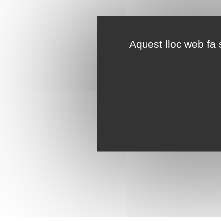
Aquest lloc web fa s