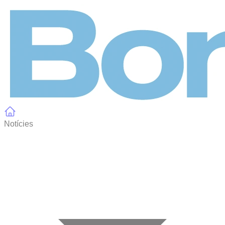
Panell de gestió de galetes
Notícies