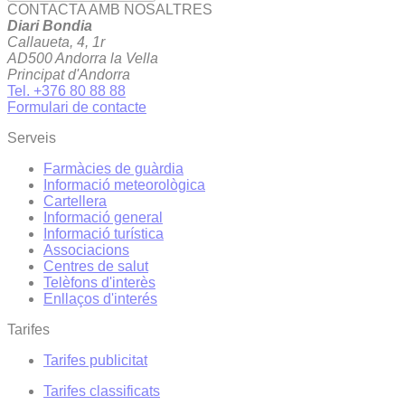
CONTACTA AMB NOSALTRES
Diari Bondia
Callaueta, 4, 1r
AD500 Andorra la Vella
Principat d'Andorra
Tel. +376 80 88 88
Formulari de contacte
Serveis
Farmàcies de guàrdia
Informació meteorològica
Cartellera
Informació general
Informació turística
Associacions
Centres de salut
Telèfons d'interès
Enllaços d'interés
Tarifes
Tarifes publicitat
Tarifes classificats