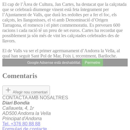
El cap de l’Àrea de Cultura, Jan Cartes, ha destacat que la calçotada
que se celebrarà diumenge vinent està feta íntegrament per
l’Ajuntament de Valls, que durà les redoltes per a fer el foc, els
calçots, les llangonisses, el vi amb Denominació d’Origen
Tarragona, el romesco i el pitet commemoratiu. Es preveuen 600
racions i cada ració té un preu de set euros. Cartes ha recordat que
possiblement ja són més de vint les calçotades celebrades des de
llavors.
El de Valls va ser el primer agermanament d’Andorra la Vella, al
qual han seguit Sant Pol de Mar, Foix i, recentment, Bariloche.
Permetre
Google Adsense està deshabilitat.
Comentaris
Afegir nou comentari
CONTACTA AMB NOSALTRES
Diari Bondia
Callaueta, 4, 1r
AD500 Andorra la Vella
Principat d'Andorra
Tel. +376 80 88 88
Formulari de contacte