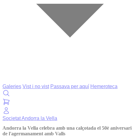
Galeries
Vist i no vist
Passava per aquí
Hemeroteca
Societat
Andorra la Vella
Andorra la Vella celebra amb una calçotada el 50è aniversari
de l'agermanament amb Valls