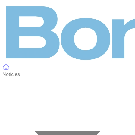
Panell de gestió de galetes
Notícies