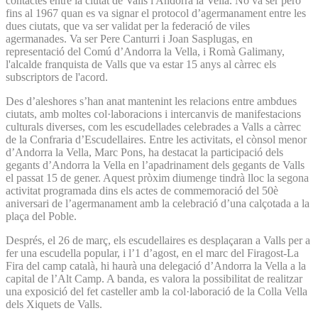
contactes entre la ciutat de Valls i Andorra la Vella. No va ser però
fins al 1967 quan es va signar el protocol d’agermanament entre les
dues ciutats, que va ser validat per la federació de viles
agermanades. Va ser Pere Canturri i Joan Sasplugas, en
representació del Comú d’Andorra la Vella, i Romà Galimany,
l'alcalde franquista de Valls que va estar 15 anys al càrrec els
subscriptors de l'acord.
Des d’aleshores s’han anat mantenint les relacions entre ambdues
ciutats, amb moltes col·laboracions i intercanvis de manifestacions
culturals diverses, com les escudellades celebrades a Valls a càrrec
de la Confraria d’Escudellaires. Entre les activitats, el cònsol menor
d’Andorra la Vella, Marc Pons, ha destacat la participació dels
gegants d’Andorra la Vella en l’apadrinament dels gegants de Valls
el passat 15 de gener. Aquest pròxim diumenge tindrà lloc la segona
activitat programada dins els actes de commemoració del 50è
aniversari de l’agermanament amb la celebració d’una calçotada a la
plaça del Poble.
Després, el 26 de març, els escudellaires es desplaçaran a Valls per a
fer una escudella popular, i l’1 d’agost, en el marc del Firagost-La
Fira del camp català, hi haurà una delegació d’Andorra la Vella a la
capital de l’Alt Camp. A banda, es valora la possibilitat de realitzar
una exposició del fet casteller amb la col·laboració de la Colla Vella
dels Xiquets de Valls.