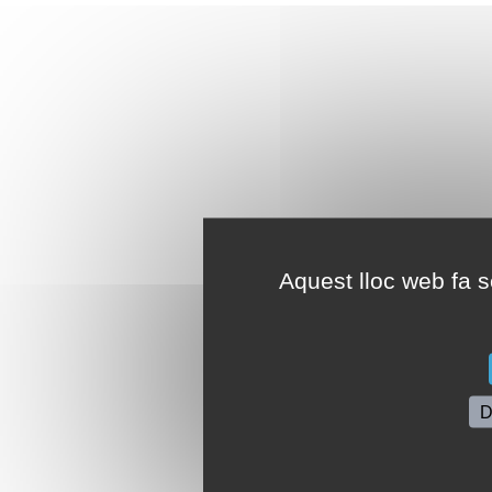
Aquest lloc web fa se
D