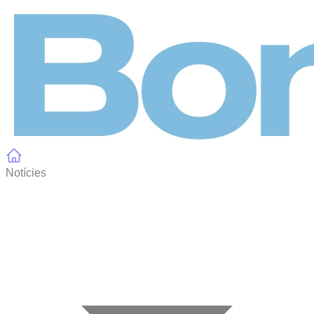
Panell de gestió de galetes
Notícies