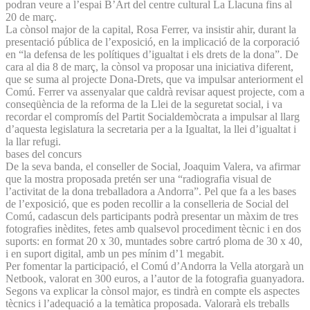
podran veure a l’espai B’Art del centre cultural La Llacuna fins al
20 de març.
La cònsol major de la capital, Rosa Ferrer, va insistir ahir, durant la
presentació pública de l’exposició, en la implicació de la corporació
en “la defensa de les polítiques d’igualtat i els drets de la dona”. De
cara al dia 8 de març, la cònsol va proposar una iniciativa diferent,
que se suma al projecte Dona-Drets, que va impulsar anteriorment el
Comú. Ferrer va assenyalar que caldrà revisar aquest projecte, com a
conseqüència de la reforma de la Llei de la seguretat social, i va
recordar el compromís del Partit Socialdemòcrata a impulsar al llarg
d’aquesta legislatura la secretaria per a la Igualtat, la llei d’igualtat i
la llar refugi.
bases del concurs
De la seva banda, el conseller de Social, Joaquim Valera, va afirmar
que la mostra proposada pretén ser una “radiografia visual de
l’activitat de la dona treballadora a Andorra”. Pel que fa a les bases
de l’exposició, que es poden recollir a la conselleria de Social del
Comú, cadascun dels participants podrà presentar un màxim de tres
fotografies inèdites, fetes amb qualsevol procediment tècnic i en dos
suports: en format 20 x 30, muntades sobre cartró ploma de 30 x 40,
i en suport digital, amb un pes mínim d’1 megabit.
Per fomentar la participació, el Comú d’Andorra la Vella atorgarà un
Netbook, valorat en 300 euros, a l’autor de la fotografia guanyadora.
Segons va explicar la cònsol major, es tindrà en compte els aspectes
tècnics i l’adequació a la temàtica proposada. Valorarà els treballs