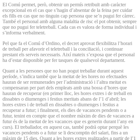
El Comú permet, però, obtenir un permís retribuït amb caràcter
excepcional en el cas que s’hagin d’absentar de la feina per cuidar
els fills en cas que no tinguin cap persona que se’n pugui fer càrrec.
També el personal amb alguna malaltia de risc el pot obtenir, sempre
que no pugui fer teletreball. Cada cas es valora de forma individual i
s’informa verbalment.
Pel que fa el Comú d’Ordino, el decret aprovat flexibilitza l’horari
de treball per afavorir el teletreball i la conciliació, i continuar
prestant els serveis necessaris. Així mateix s’exposa que el personal
ha d’estar disponible per fer tasques de qualsevol departament.
Quant a les persones que no han pogut treballar durant aquest
període, s’indica també que la meitat de les hores no efectuades
hauran de ser remunerades per l’administració i l’altra meitat es
compensaran per part dels empleats amb una bossa d’hores que
hauran de recuperar (en primer lloc, les hores extres i de treball en
dissabtes o diumenges i festius meritats abans de l’1 d’abril; les
hores extres i de treball en dissabtes o diumenges i festius a
recuperar a futur; i finalment, els dies de vacances pendents o a
futur, tenint en compte que el nombre màxim de dies de vacances a
futur és de la meitat de les vacances que es generin durant l’any en
curs). El treballador, en aquest cas, també podrà optar perquè les
vacances pendents o a futur se li descomptin del salari, fins a un
màxim de 15 dies. Quant a les hores extres realitzades a partir de l’1