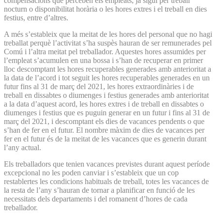
compensacions que perceben els empleats, ja sigui per treball
nocturn o disponibilitat horària o les hores extres i el treball en dies
festius, entre d’altres.
A més s’estableix que la meitat de les hores del personal que no hagi
treballat perquè l’activitat s’ha suspès hauran de ser remunerades pel
Comú i l’altra meitat pel treballador. Aquestes hores assumides per
l’empleat s’acumulen en una bossa i s’han de recuperar en primer
lloc descomptant les hores recuperables generades amb anterioritat a
la data de l’acord i tot seguit les hores recuperables generades en un
futur fins al 31 de març del 2021, les hores extraordinàries i de
treball en dissabtes o diumenges i festius generades amb anterioritat
a la data d’aquest acord, les hores extres i de treball en dissabtes o
diumenges i festius que es puguin generar en un futur i fins al 31 de
març del 2021, i descomptant els dies de vacances pendents o que
s’han de fer en el futur. El nombre màxim de dies de vacances per
fer en el futur és de la meitat de les vacances que es generin durant
l’any actual.
Els treballadors que tenien vacances previstes durant aquest període
excepcional no les poden canviar i s’estableix que un cop
restablertes les condicions habituals de treball, totes les vacances de
la resta de l’any s’hauran de tornar a planificar en funció de les
necessitats dels departaments i del romanent d’hores de cada
treballador.