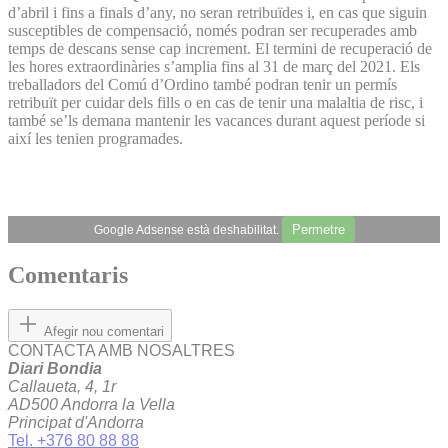
d’abril i fins a finals d’any, no seran retribuïdes i, en cas que siguin
susceptibles de compensació, només podran ser recuperades amb
temps de descans sense cap increment. El termini de recuperació de
les hores extraordinàries s’amplia fins al 31 de març del 2021. Els
treballadors del Comú d’Ordino també podran tenir un permís
retribuït per cuidar dels fills o en cas de tenir una malaltia de risc, i
també se’ls demana mantenir les vacances durant aquest període si
així les tenien programades.
Permetre
Google Adsense està deshabilitat.
Comentaris
Afegir nou comentari
CONTACTA AMB NOSALTRES
Diari Bondia
Callaueta, 4, 1r
AD500 Andorra la Vella
Principat d'Andorra
Tel. +376 80 88 88