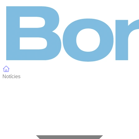
Panell de gestió de galetes
Notícies