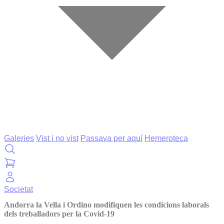
Galeries
Vist i no vist
Passava per aquí
Hemeroteca
Societat
Andorra la Vella i Ordino modifiquen les condicions laborals
dels treballadors per la Covid-19