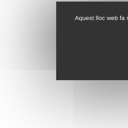
Aquest lloc web fa s