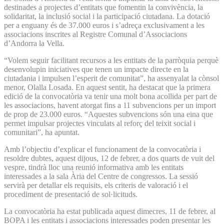
destinades a projectes d’entitats que fomentin la convivència, la
solidaritat, la inclusió social i la participació ciutadana. La dotació
per a enguany és de 37.000 euros i s’adreça exclusivament a les
associacions inscrites al Registre Comunal d’Associacions
d’Andorra la Vella.
“Volem seguir facilitant recursos a les entitats de la parròquia perquè
desenvolupin iniciatives que tenen un impacte directe en la
ciutadania i impulsen l’esperit de comunitat”, ha assenyalat la cònsol
menor, Olalla Losada. En aquest sentit, ha destacat que la primera
edició de la convocatòria va tenir una molt bona acollida per part de
les associacions, havent atorgat fins a 11 subvencions per un import
de prop de 23.000 euros. “Aquestes subvencions són una eina que
permet impulsar projectes vinculats al reforç del teixit social i
comunitari”, ha apuntat.
Amb l’objectiu d’explicar el funcionament de la convocatòria i
resoldre dubtes, aquest dijous, 12 de febrer, a dos quarts de vuit del
vespre, tindrà lloc una reunió informativa amb les entitats
interessades a la sala Ària del Centre de congressos. La sessió
servirà per detallar els requisits, els criteris de valoració i el
procediment de presentació de sol·licituds.
La convocatòria ha estat publicada aquest dimecres, 11 de febrer, al
BOPA i les entitats i associacions interessades poden presentar les