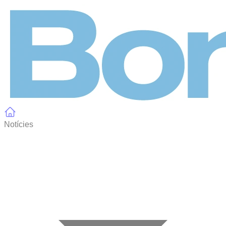
Panell de gestió de galetes
Notícies