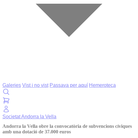
Galeries
Vist i no vist
Passava per aquí
Hemeroteca
Societat
Andorra la Vella
Andorra la Vella obre la convocatòria de subvencions cíviques
amb una dotació de 37.000 euros