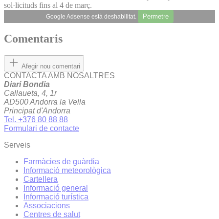
sol·licituds fins al 4 de març.
Permetre
Google Adsense està deshabilitat.
Comentaris
Afegir nou comentari
CONTACTA AMB NOSALTRES
Diari Bondia
Callaueta, 4, 1r
AD500 Andorra la Vella
Principat d'Andorra
Tel. +376 80 88 88
Formulari de contacte
Serveis
Farmàcies de guàrdia
Informació meteorològica
Cartellera
Informació general
Informació turística
Associacions
Centres de salut