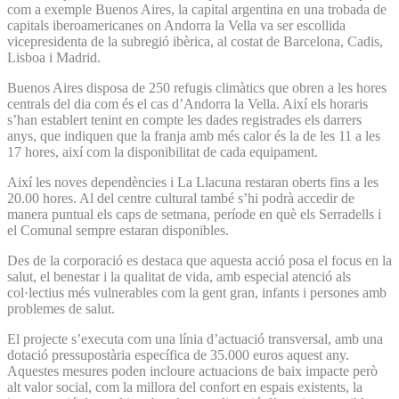
com a exemple Buenos Aires, la capital argentina en una trobada de
capitals iberoamericanes on Andorra la Vella va ser escollida
vicepresidenta de la subregió ibèrica, al costat de Barcelona, Cadis,
Lisboa i Madrid.
Buenos Aires disposa de 250 refugis climàtics que obren a les hores
centrals del dia com és el cas d’Andorra la Vella. Així els horaris
s’han establert tenint en compte les dades registrades els darrers
anys, que indiquen que la franja amb més calor és la de les 11 a les
17 hores, així com la disponibilitat de cada equipament.
Així les noves dependències i La Llacuna restaran oberts fins a les
20.00 hores. Al del centre cultural també s’hi podrà accedir de
manera puntual els caps de setmana, període en què els Serradells i
el Comunal sempre estaran disponibles.
Des de la corporació es destaca que aquesta acció posa el focus en la
salut, el benestar i la qualitat de vida, amb especial atenció als
col·lectius més vulnerables com la gent gran, infants i persones amb
problemes de salut.
El projecte s’executa com una línia d’actuació transversal, amb una
dotació pressupostària específica de 35.000 euros aquest any.
Aquestes mesures poden incloure actuacions de baix impacte però
alt valor social, com la millora del confort en espais existents, la