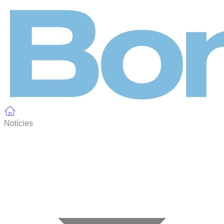
Panell de gestió de galetes
Notícies