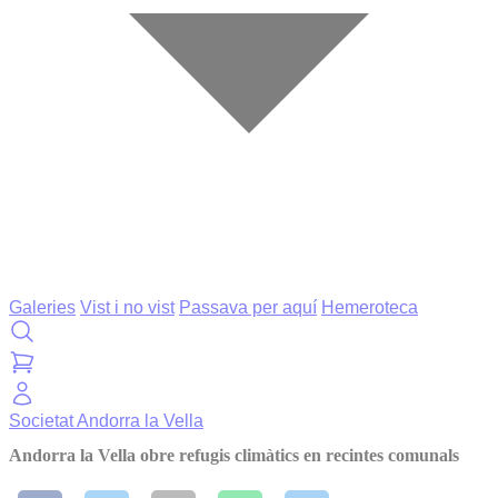
Galeries
Vist i no vist
Passava per aquí
Hemeroteca
Societat
Andorra la Vella
Andorra la Vella obre refugis climàtics en recintes comunals