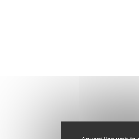
Aquest lloc web fa s