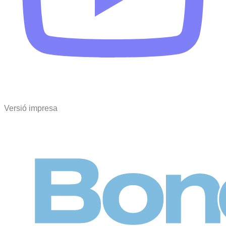
Versió impresa