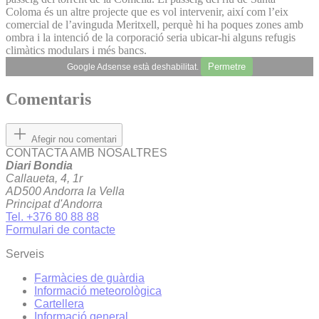
Coloma és un altre projecte que es vol intervenir, així com l’eix
comercial de l’avinguda Meritxell, perquè hi ha poques zones amb
ombra i la intenció de la corporació seria ubicar-hi alguns refugis
climàtics modulars i més bancs.
Permetre
Google Adsense està deshabilitat.
Comentaris
Afegir nou comentari
CONTACTA AMB NOSALTRES
Diari Bondia
Callaueta, 4, 1r
AD500 Andorra la Vella
Principat d'Andorra
Tel. +376 80 88 88
Formulari de contacte
Serveis
Farmàcies de guàrdia
Informació meteorològica
Cartellera
Informació general