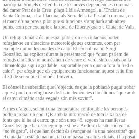
parròquia. Són els de l’edifici de les noves dependències comunals
del carrer Prat de la Creu−plaça Lídia Armengol, a l’Enclau de
Santa Coloma, a La Llacuna, als Serradells i a l’estadi comunal, en
el marc d’una prova pilot que si funciona s’ampliarà amb altres
punts, com per exemple a la zona de Riberaygua o a Ciutat de Valls.
Un refugi climàtic és un espai públic on els ciutadans poden
refugiar-se en situacions meteorològiques extremes, com per
exemple durant les onades de calor. El cònsol major, Sergi
González, ha explicat durant la presentació que “quan parlem de
refugis climàtics no només hem de veure el verd, sinó espais on la
climatologia sigui agradable i suportable per a quan a fora fa fred o
calor”, per afegir que els equipaments funcionaran aquest estiu fins
al 30 de setembre i també a l’hivern.
El cònsol ha subratllat que l’objectiu és que la població pugui trobar
aquest punt on refugiar-se de les inclemències climàtiques “que amb
el canvi climàtic cada vegada són més sovint”.
A més d’aigua, seient i una temperatura confortable les persones
podran trobar un codi QR amb la informació de tota la xarxa de
fonts que hi ha al carrer, que són unes 45, segons ha manifestat
González, que ha reconegur que si bé a Andorra la situació encara
“no és greu”, el que han decidit és avançar-se “a una necessitat” que
el ciutadà ja està demanant, tal com passa en altres ciutats, i ha posat