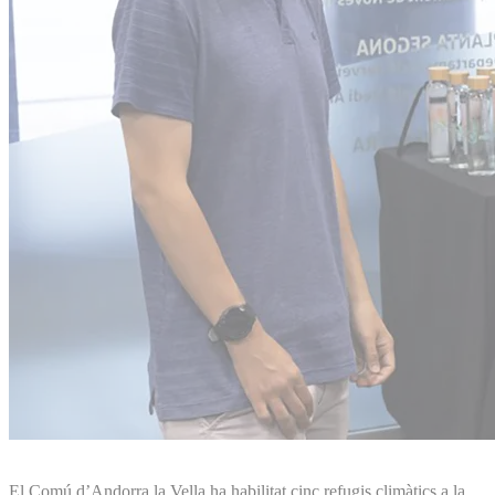
El Comú d’Andorra la Vella ha habilitat cinc refugis climàtics a la