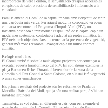
incorporació de verd i ombra, la senyalització d’espais accessibles
en episodis de calor o accions de sensibilització i informació a la
ciutadania.
Paral·lelament, el Comú de la capital treballa amb l’objectiu de tenir
una parròquia més verda. Per aquest motiu, la corporació va posar
en marxa recentment el Programa d’Impuls Verd (PIV), una
iniciativa destinada a transformar l’espai urbà de la capital cap a un
model més sostenible, confortable i adaptat als reptes climàtics. El
PIV neix amb objectius clars: incrementar la presència de vegetació,
generar més zones d’ombra i avançar cap a un millor confort
climàtic.
Refugis modulars
El Comú també té sobre la taula alguns projectes per començar a
executar aquesta transformació del PIV. En són alguns exemples la
plaça Bartomeu Rebés Durant, el berenador de la zona de la
Comella o el Prat Condal a Santa Coloma, on s’instal·larà vegetació
o unes zones enjardinades.
Els primers resultats del projecte són les reformes de Prada de
Motxilla i Baixada del Molí, que ja són una realitat perquè s’hi han
instal·lat jardineres.
Tanmateix, es vol actuar en diferents espais, com per exemple el
passeig del torrent de la Comella. El passeig del riu de Santa