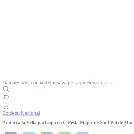
Galeries
Vist i no vist
Passava per aquí
Hemeroteca
Societat
Nacional
Andorra la Vella participa en la Festa Major de Sant Pol de Mar