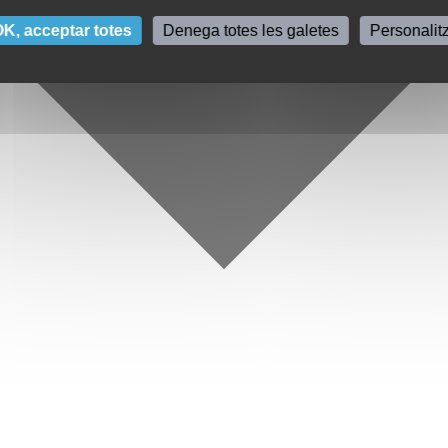
K, acceptar totes
Denega totes les galetes
Personalit