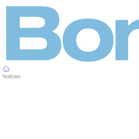
Panell de gestió de galetes
Notícies