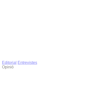
Editorial
Entrevistes
Opinió